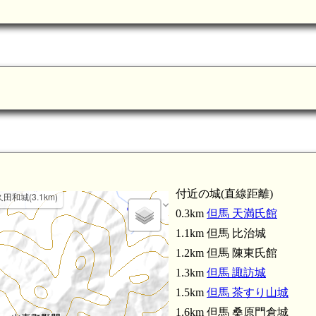
但馬 寺木城(4.1km)
付近の城(直線距離)
田和城(3.1km)
0.3km
但馬 天満氏館
1.1km 但馬 比治城
1.2km 但馬 陳東氏館
1.3km
但馬 諏訪城
1.5km
但馬 茶すり山城
1.6km 但馬 桑原門倉城