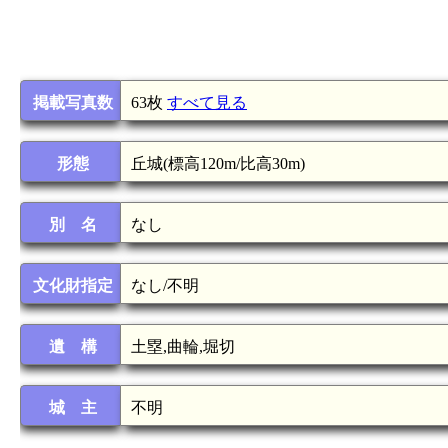
掲載写真数
63枚
すべて見る
形態
丘城(標高120m/比高30m)
別 名
なし
文化財指定
なし/不明
遺 構
土塁,曲輪,堀切
城 主
不明