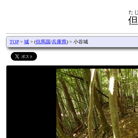
た
但
TOP
>
城
> (
但馬国
/
兵庫県
) > 小谷城