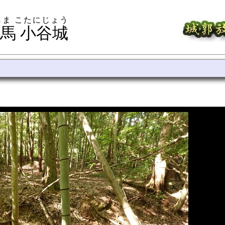
じま こたにじょう
馬 小谷城