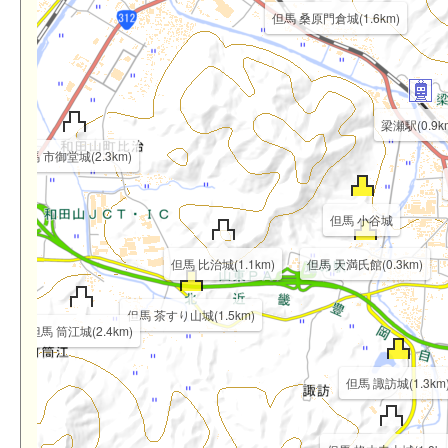
但馬 桑原門倉城(1.6km)
梁瀬駅(0.9k
m)
但馬 市御堂城(2.3km)
但馬 小谷城
但馬 比治城(1.1km)
但馬 天満氏館(0.3km)
但馬 茶すり山城(1.5km)
但馬 筒江城(2.4km)
但馬 諏訪城(1.3km