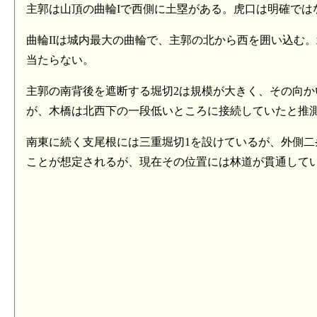
主郭は山頂の曲輪Iで西側に土塁がある。虎口は明確では
曲輪IIは城内最大の曲輪で、主郭の北から西を囲い込む。
当たらない。
主郭の南背後を遮断する堀切2は規模が大きく、その向か
が、木橋は北西下の一段低いところに接続していたと推
南東に続く支尾根には三重堀切1を設けているが、外側
ことが想定されるが、現在その位置には林道が貫通して