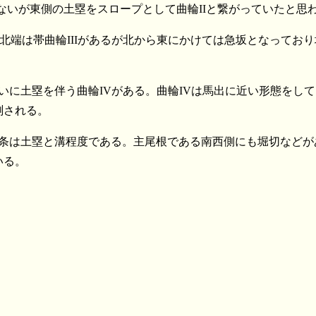
ないが東側の土塁をスロープとして曲輪IIと繋がっていたと思
北端は帯曲輪IIIがあるが北から東にかけては急坂となってお
いに土塁を伴う曲輪IVがある。曲輪IVは馬出に近い形態をし
測される。
二条は土塁と溝程度である。主尾根である南西側にも堀切などが
いる。