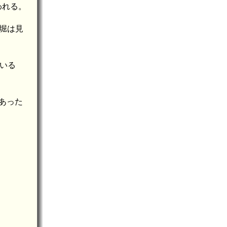
われる。
り堀は見
ている
あった