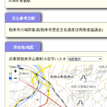
8.0km 青倉駅
主な参考文献
朝来市の城郭集成(朝来市歴史文化遺産活用推進協議会)
所在地/地図
但馬 寺谷城(3.9km)
兵庫県朝来市山東町小谷字ハスネ
但馬 久
+
和田山駅(3.6km)
−
但馬 玉置城(2.4km)