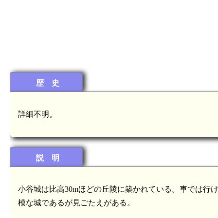
歴 史
詳細不明。
説 明
小谷城は比高30mほどの丘陵に築かれている。車では行
模な城であるが見ごたえがある。