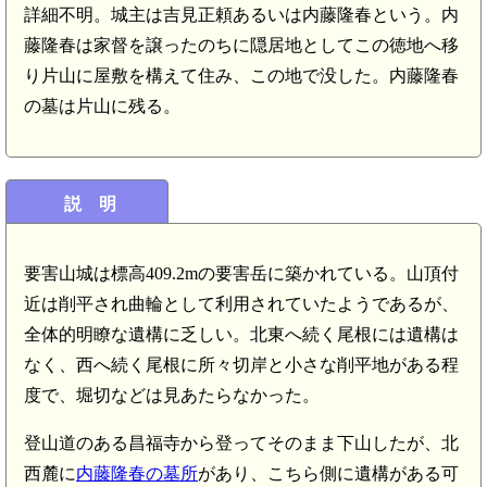
詳細不明。城主は吉見正頼あるいは内藤隆春という。内
藤隆春は家督を譲ったのちに隠居地としてこの徳地へ移
り片山に屋敷を構えて住み、この地で没した。内藤隆春
の墓は片山に残る。
説 明
要害山城は標高409.2mの要害岳に築かれている。山頂付
近は削平され曲輪として利用されていたようであるが、
全体的明瞭な遺構に乏しい。北東へ続く尾根には遺構は
なく、西へ続く尾根に所々切岸と小さな削平地がある程
度で、堀切などは見あたらなかった。
登山道のある昌福寺から登ってそのまま下山したが、北
西麓に
内藤隆春の墓所
があり、こちら側に遺構がある可