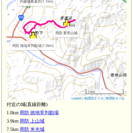
内藤隆春墓所(1.1km)
周防 要害山城
周防 徳地宰判勘場(1.0km)
1 km
Leaflet
|
地理院タイル
,
地理院タイル
付近の城(直線距離)
1.0km
周防 徳地宰判勘場
3.9km
周防 上山城
7.5km
周防 米光城