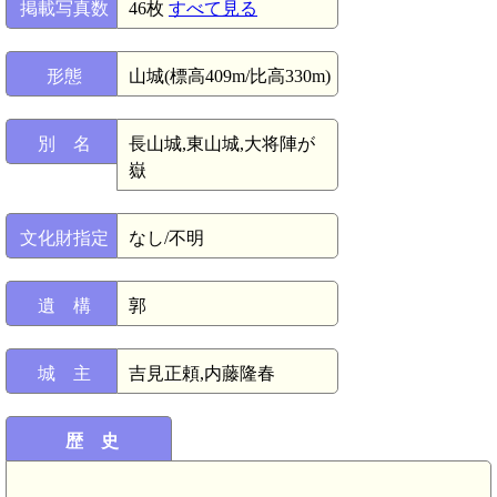
掲載写真数
46枚
すべて見る
形態
山城(標高409m/比高330m)
別 名
長山城,東山城,大将陣が
嶽
文化財指定
なし/不明
遺 構
郭
城 主
吉見正頼,内藤隆春
歴 史