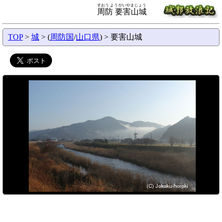
すおう ようがいやまじょう
周防 要害山城
TOP
>
城
> (
周防国
/
山口県
) > 要害山城