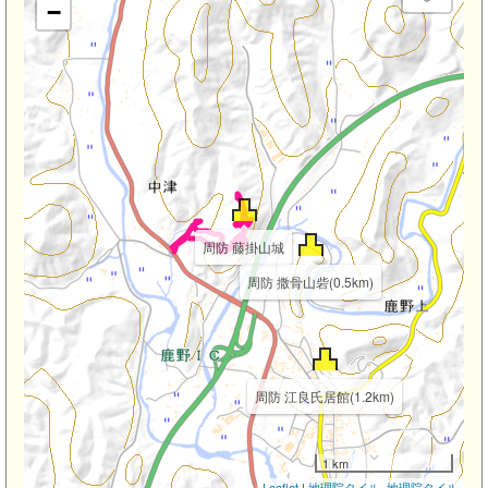
−
周防 藤掛山城
周防 撒骨山砦(0.5km)
周防 江良氏居館(1.2km)
1 km
Leaflet
|
地理院タイル
,
地理院タイル