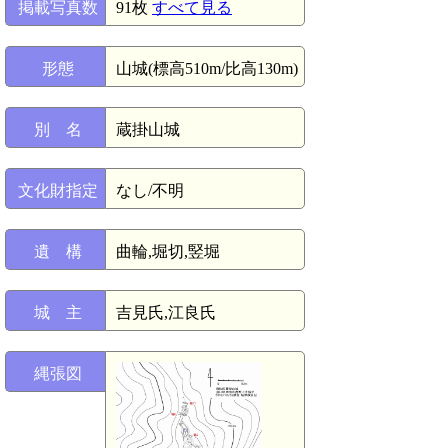
掲載写真数
91枚
すべて見る
形態
山城(標高510m/比高130m)
別 名
蔵掛山城
文化財指定
なし/不明
遺 構
曲輪,堀切,竪堀
城 主
吉見氏,江良氏
縄張図