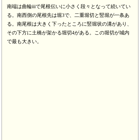
南端は曲輪iiiで尾根伝いに小さく段々となって続いてい
る。南西側の尾根先は堀3で、二重堀切と竪堀が一条あ
る。南尾根は大きく下ったところに竪堀状の溝があり、
その下方に土橋が架かる堀切4がある。この堀切が城内
で最も大きい。