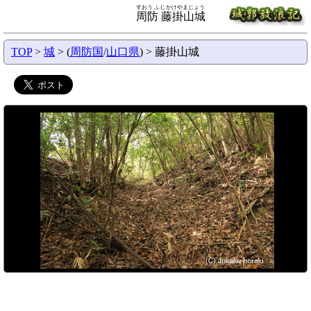
すおう ふじかけやまじょう
周防 藤掛山城
TOP
>
城
> (
周防国
/
山口県
) > 藤掛山城