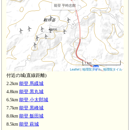
能登 平時忠館
1 km
Leaflet
|
地理院タイル
,
地理院タイル
付近の城(直線距離)
2.2km
能登 馬緤城
4.8km
能登 黒丸城
6.5km
能登 小太郎城
7.7km
能登 黒峰城
8.0km
能登 飯田城
8.5km
能登 萩城