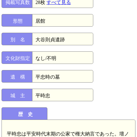
掲載写真数
28枚
すべて見る
形態
居館
別 名
大谷則貞遺跡
文化財指定
なし/不明
遺 構
平忠時の墓
城 主
平時忠
歴 史
平時忠は平安時代末期の公家で権大納言であった。壇ノ