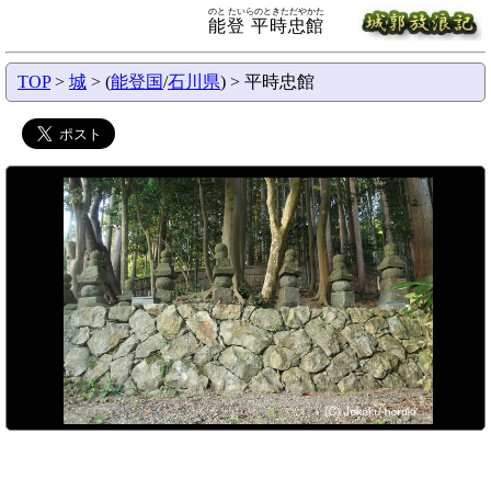
のと たいらのときただやかた
能登 平時忠館
TOP
>
城
> (
能登国
/
石川県
) > 平時忠館