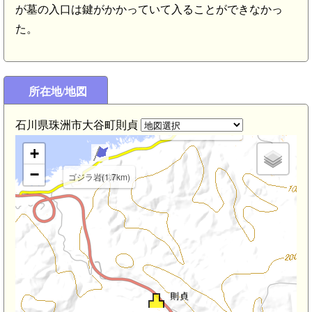
が墓の入口は鍵がかかっていて入ることができなかっ
た。
所在地/地図
石川県珠洲市大谷町則貞
能登 馬緤城(2.2km)
+
−
ゴジラ岩(1.7km)