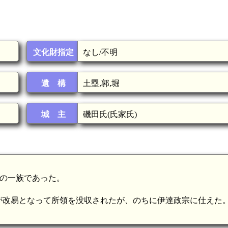
文化財指定
なし/不明
遺 構
土塁,郭,堀
城 主
磯田氏(氏家氏)
の一族であった。
が改易となって所領を没収されたが、のちに伊達政宗に仕えた