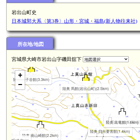
岩出山町史
日本城郭大系〈第3巻〉山形・宮城・福島(新人物往来社)
陸奥 熊沢館(4.5km)
陸奥 堂の沢館(3.7km)
所在地/地図
宮城県大崎市岩出山字磯田舘下
+
陸奥 田子谷館(3.3km)
−
陸奥 馬館(岩出山町)(2.5km)
陸奥 出竜館(1.6km)
陸奥 日向要害館(1.4km)
陸奥 南山崎館(2.2km)