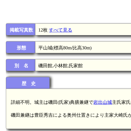
掲載写真数
12枚
すべて見る
形態
平山城(標高80m/比高30m)
別 名
磯田館,小林館,氏家館
歴 史
詳細不明。城主は磯田(氏家)典膳兼継で
岩出山城
主氏家氏
磯田兼継は豊臣秀吉による奥州仕置きにより主家大崎氏