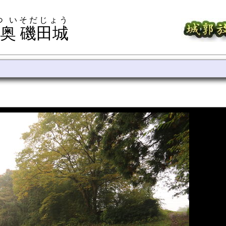
つ いそだじょう
奥 磯田城