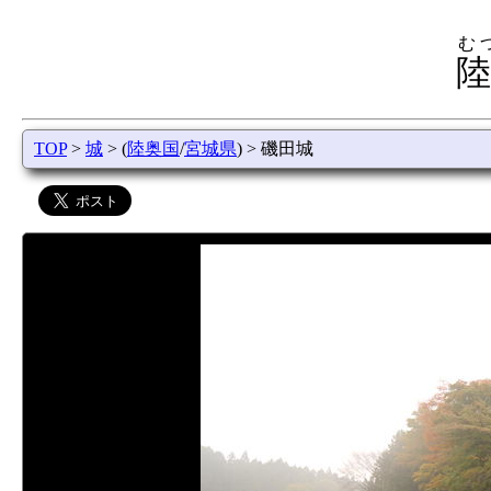
む
陸
TOP
>
城
> (
陸奥国
/
宮城県
) > 磯田城