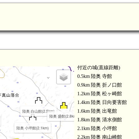
付近の城(直線距離)
0.5km 陸奥 寺館
0.9km 陸奥 折ノ口館
1.2km 陸奥 松ヶ崎館
1.4km 陸奥 日向要害館
陸奥 白山館(2.5km)
1.6km 陸奥 出竜館
陸奥 盛館(2.8km)
1.8km 陸奥 清水側館
陸奥 小坪館(2.1km)
2.1km 陸奥 小坪館
2.2km 陸奥 南山崎館