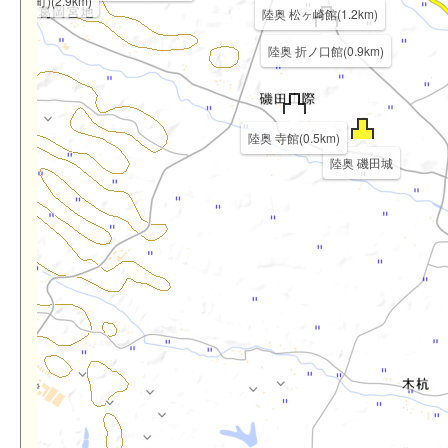
出山町)(2.9km)
陸奥 松ヶ崎館(1.2km)
陸奥 折ノ口館(0.9km)
陸奥 寺館(0.5km)
陸奥 磯田城