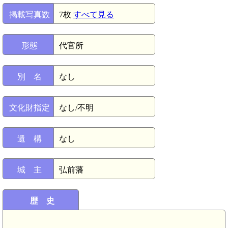
掲載写真数
7枚
すべて見る
形態
代官所
別 名
なし
文化財指定
なし/不明
遺 構
なし
城 主
弘前藩
歴 史