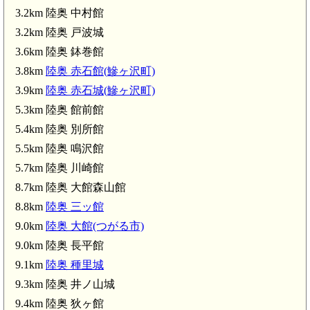
3.2km 陸奥 中村館
3.2km 陸奥 戸波城
3.6km 陸奥 鉢巻館
3.8km
陸奥 赤石館(鰺ヶ沢町)
)(3.9km)
3.9km
陸奥 赤石城(鰺ヶ沢町)
5.3km 陸奥 館前館
5.4km 陸奥 別所館
5.5km 陸奥 鳴沢館
5.7km 陸奥 川崎館
8.7km 陸奥 大館森山館
8.8km
陸奥 三ッ館
9.0km
陸奥 大館(つがる市)
館(5.3km)
9.0km 陸奥 長平館
9.1km
陸奥 種里城
館(5.7km)
9.3km 陸奥 井ノ山城
9.4km 陸奥 狄ヶ館