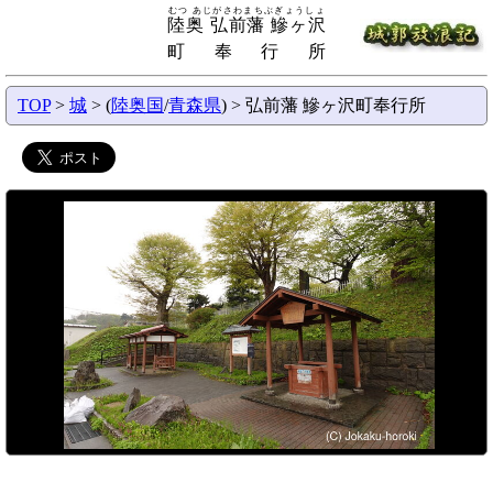
むつ あじがさわまちぶぎょうしょ
陸奥 弘前藩 鰺ヶ沢
町奉行所
TOP
>
城
> (
陸奥国
/
青森県
) > 弘前藩 鰺ヶ沢町奉行所