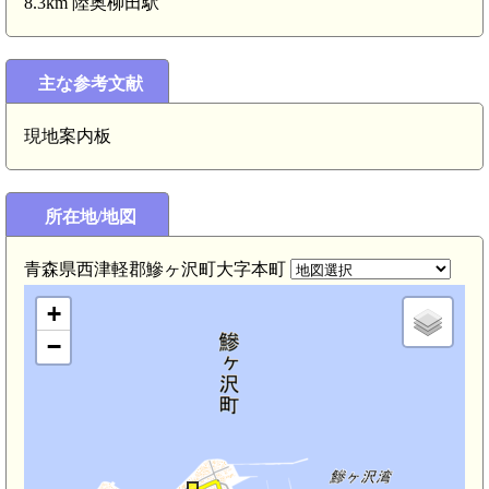
8.3km 陸奥柳田駅
主な参考文献
現地案内板
所在地/地図
青森県西津軽郡鰺ヶ沢町大字本町
+
−