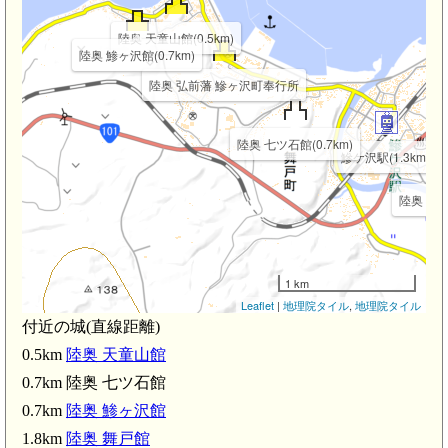
陸奥 天童山館(0.5km)
陸奥 鯵ヶ沢館(0.7km)
陸奥 弘前藩 鰺ヶ沢町奉行所
陸奥 七ツ石館(0.7km)
鰺ケ沢駅(1.3km)
陸奥 舞戸館
1 km
Leaflet
|
地理院タイル
,
地理院タイル
付近の城(直線距離)
0.5km
陸奥 天童山館
0.7km 陸奥 七ツ石館
0.7km
陸奥 鯵ヶ沢館
1.8km
陸奥 舞戸館