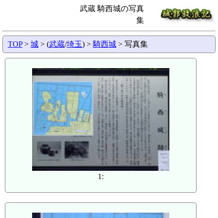
武蔵 騎西城の写真
集
TOP
>
城
> (
武蔵
/
埼玉
) >
騎西城
> 写真集
1: