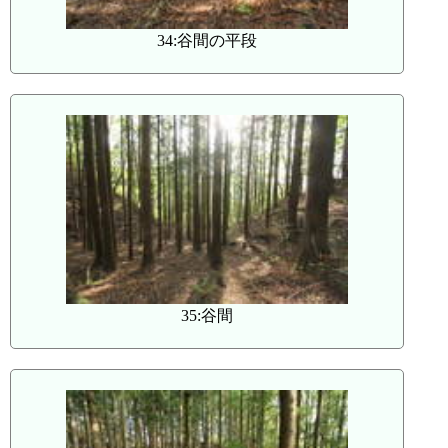
34:谷間の平段
35:谷間