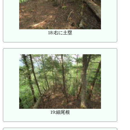
18:右に土塁
19:細尾根