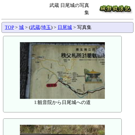
武蔵 日尾城の写真
集
TOP
>
城
> (
武蔵
/
埼玉
) >
日尾城
> 写真集
1:観音院から日尾城への道