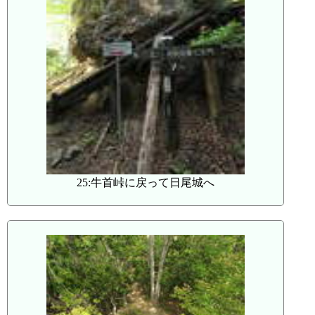
25:牛首峠に戻って日尾城へ