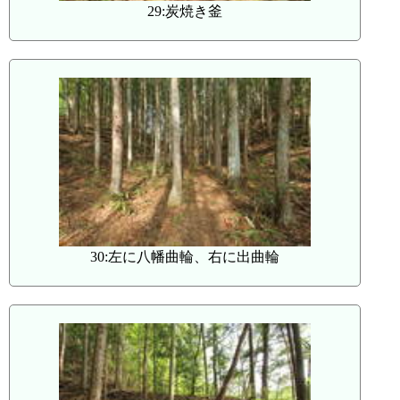
29:炭焼き釜
30:左に八幡曲輪、右に出曲輪