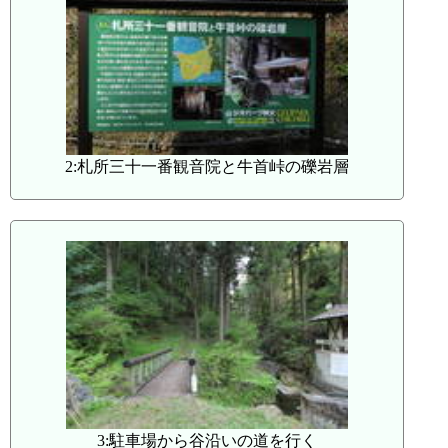
2:札所三十一番観音院と牛首峠の礫岩層
3:駐車場から谷沿いの道を行く