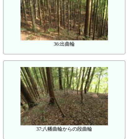
36:出曲輪
37:八幡曲輪からの段曲輪