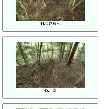
44:東尾根へ
45:土塁