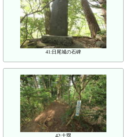
41:日尾城の石碑
42:土塁