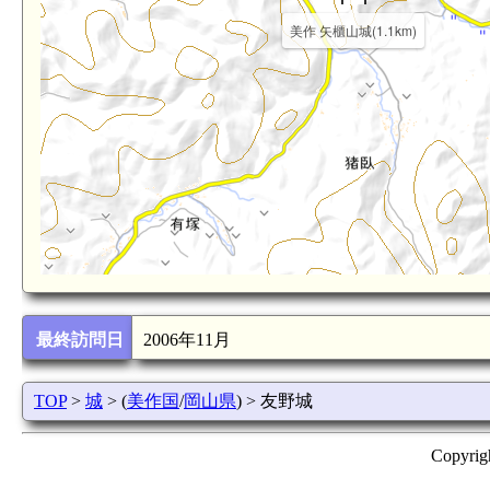
美作 矢櫃山城(1.1km)
m)
最終訪問日
2006年11月
TOP
>
城
> (
美作国
/
岡山県
) > 友野城
Copyrig
美作 鷹ノ巣城(4.3km)