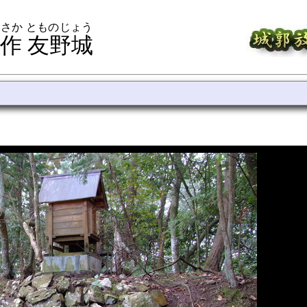
さか とものじょう
作 友野城