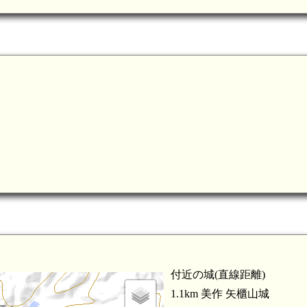
.7km)
美作 大将ヶ陣山城(4.1km)
付近の城(直線距離)
1.1km 美作 矢櫃山城