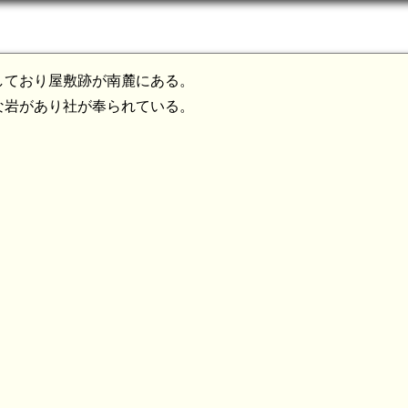
しており屋敷跡が南麓にある。
な岩があり社が奉られている。