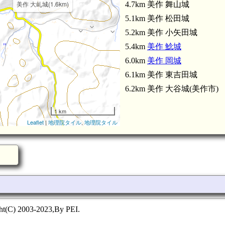
美作 大乢城(1.6km)
4.7km 美作 舞山城
5.1km 美作 松田城
5.2km 美作 小矢田城
5.4km
美作 鯰城
6.0km
美作 岡城
6.1km 美作 東吉田城
6.2km 美作 大谷城(美作市)
1 km
Leaflet
|
地理院タイル
,
地理院タイル
ht(C) 2003-2023,By PEI.