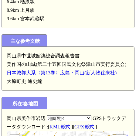
6.4km 楢原駅
8.9km 上月駅
9.6km 宮本武蔵駅
美作 殿屋敷/時兼城(4.8km)
主な参考文献
岡山県中世城館跡総合調査報告書
美作国の山城(第二十五回国民文化祭津山市実行委員会)
日本城郭大系〈第13巻〉広島・岡山(新人物往来社)
大原町史-通史編
所在地/地図
 淡相城(3.1km)
美作 横山城(3
岡山県美作市岩辺
GPSトラックデ
ータダウンロード :[
KML形式
][
GPX形式
]