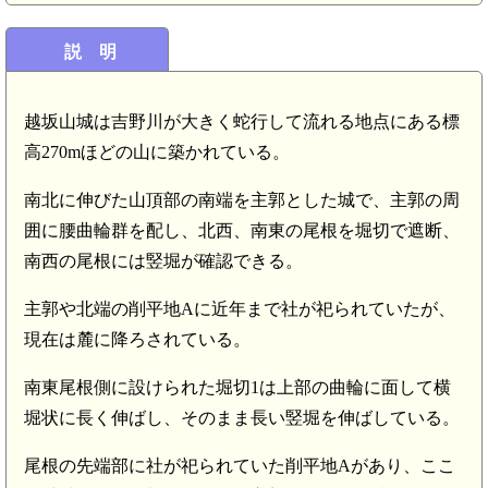
説 明
越坂山城は吉野川が大きく蛇行して流れる地点にある標
高270mほどの山に築かれている。
南北に伸びた山頂部の南端を主郭とした城で、主郭の周
囲に腰曲輪群を配し、北西、南東の尾根を堀切で遮断、
南西の尾根には竪堀が確認できる。
主郭や北端の削平地Aに近年まで社が祀られていたが、
現在は麓に降ろされている。
南東尾根側に設けられた堀切1は上部の曲輪に面して横
堀状に長く伸ばし、そのまま長い竪堀を伸ばしている。
尾根の先端部に社が祀られていた削平地Aがあり、ここ