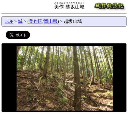
みまさか おつさかやまじょう
美作 越坂山城
TOP
>
城
> (
美作国
/
岡山県
) > 越坂山城