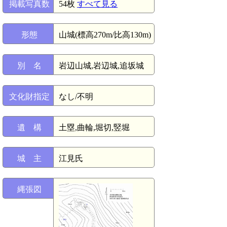
掲載写真数
54枚
すべて見る
形態
山城(標高270m/比高130m)
別 名
岩辺山城,岩辺城,追坂城
文化財指定
なし/不明
遺 構
土塁,曲輪,堀切,竪堀
城 主
江見氏
縄張図