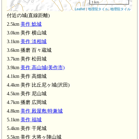
1 km
Leaflet
|
地理院タイル
,
地理院タイル
付近の城(直線距離)
2.5km
美作 鯰城
3.0km 美作 横山城
3.1km
美作 淡相城
3.6km 播磨 百々蔵城
3.7km 美作 松田城
3.9km
美作 高山城(美作市)
.7km)
4.1km 美作 高畑城
4.4km 美作 比丘尼ヶ城(沢田)
4.5km 美作 尼山城
4.7km 播磨 広岡城
4.8km
美作 殿屋敷/時兼城
5.1km
美作 福城
5.4km 美作 干尾城
5.5km 美作 大将ヶ陣山城