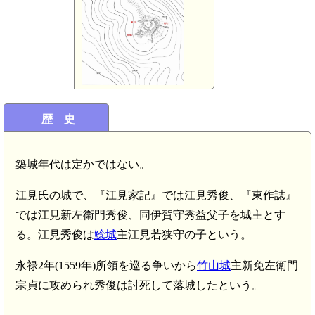
歴 史
築城年代は定かではない。
江見氏の城で、『江見家記』では江見秀俊、『東作誌』
では江見新左衛門秀俊、同伊賀守秀益父子を城主とす
る。江見秀俊は
鯰城
主江見若狭守の子という。
永禄2年(1559年)所領を巡る争いから
竹山城
主新免左衛門
宗貞に攻められ秀俊は討死して落城したという。