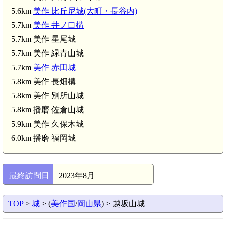
美作 福城(5.1km)
美作土居駅(5.1km)
5.6km
美作 比丘尼城(大町・長谷内)
5.7km
美作 井ノ口構
5.7km 美作 星尾城
5.7km 美作 緑青山城
5.7km
美作 赤田城
5.8km 美作 長畑構
5.8km 美作 別所山城
5.8km 播磨 佐倉山城
5.9km 美作 久保木城
6.0km 播磨 福岡城
最終訪問日
2023年8月
TOP
>
城
> (
美作国
/
岡山県
) > 越坂山城