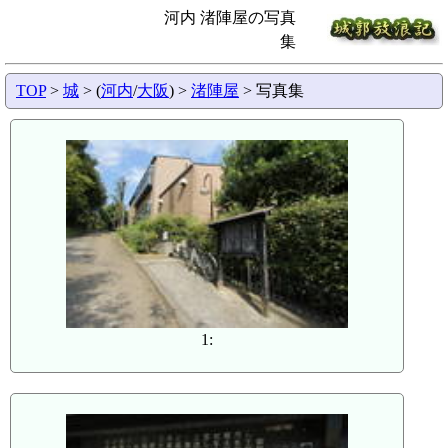
河内 渚陣屋の写真
集
TOP
>
城
> (
河内
/
大阪
) >
渚陣屋
> 写真集
1: