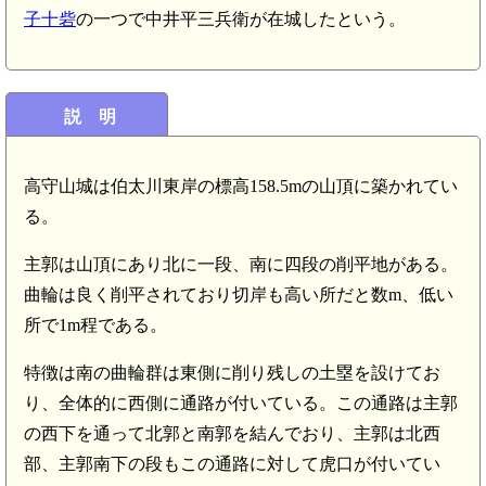
子十砦
の一つで中井平三兵衛が在城したという。
説 明
高守山城は伯太川東岸の標高158.5mの山頂に築かれてい
る。
主郭は山頂にあり北に一段、南に四段の削平地がある。
曲輪は良く削平されており切岸も高い所だと数m、低い
所で1m程である。
特徴は南の曲輪群は東側に削り残しの土塁を設けてお
り、全体的に西側に通路が付いている。この通路は主郭
の西下を通って北郭と南郭を結んでおり、主郭は北西
部、主郭南下の段もこの通路に対して虎口が付いてい