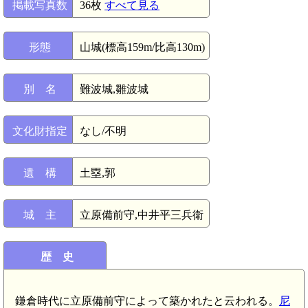
掲載写真数
36枚
すべて見る
形態
山城(標高159m/比高130m)
別 名
難波城,雛波城
文化財指定
なし/不明
遺 構
土塁,郭
城 主
立原備前守,中井平三兵衛
歴 史
鎌倉時代に立原備前守によって築かれたと云われる。
尼