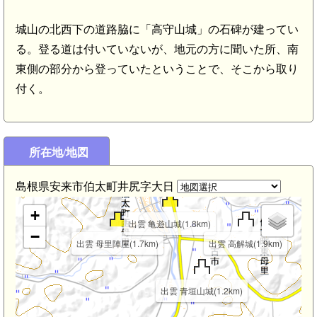
城山の北西下の道路脇に「高守山城」の石碑が建ってい
る。登る道は付いていないが、地元の方に聞いた所、南
出雲 来見城(
東側の部分から登っていたということで、そこから取り
付く。
所在地/地図
出雲 豊岡城(2.4km)
島根県安来市伯太町井尻字大日
+
出雲 亀遊山城(1.8km)
−
出雲 母里陣屋(1.7km)
出雲 高解城(1.9km)
出雲 青垣山城(1.2km)