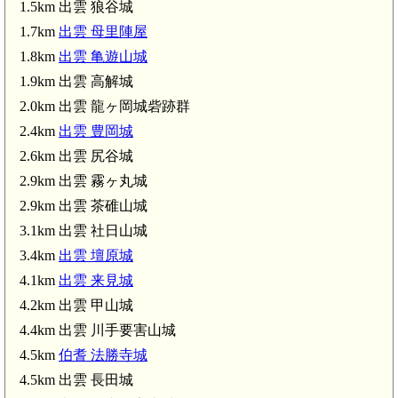
1.5km 出雲 狼谷城
出雲 茶碓山城(2.9km)
1.7km
出雲 母里陣屋
1.8km
出雲 亀遊山城
1.9km 出雲 高解城
2.0km 出雲 龍ヶ岡城砦跡群
2.4km
出雲 豊岡城
2.6km 出雲 尻谷城
2.9km 出雲 霧ヶ丸城
2.9km 出雲 茶碓山城
5.0km)
3.1km 出雲 社日山城
3.4km
出雲 壇原城
4.1km
出雲 来見城
4.2km 出雲 甲山城
4.4km 出雲 川手要害山城
4.5km
伯耆 法勝寺城
4.5km 出雲 長田城