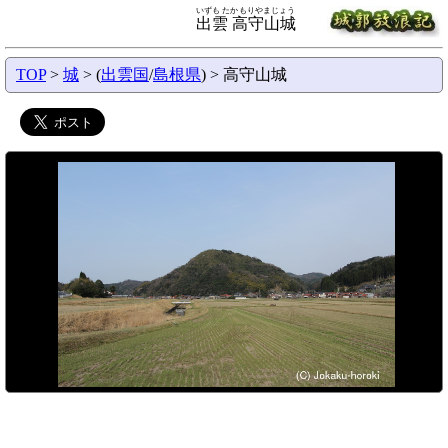
いずも たかもりやまじょう
出雲 高守山城
TOP
>
城
> (
出雲国
/
島根県
) > 高守山城