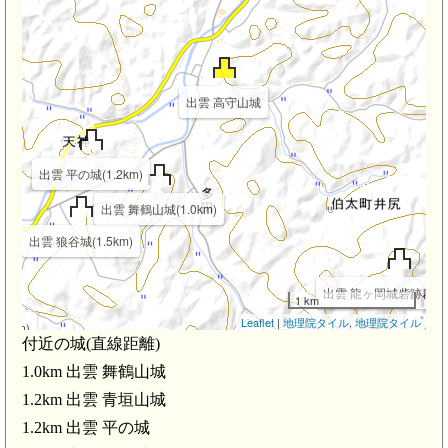
出雲 高守山城
出雲 平の城(1.2km)
出雲 舞鶴山城(1.0km)
出雲 狼谷城(1.5km)
出雲 龍ヶ岡城砦跡群(2.
1 km
Leaflet
|
地理院タイル
,
地理院タイル
6km)
付近の城(直線距離)
1.0km 出雲 舞鶴山城
1.2km 出雲 青垣山城
1.2km 出雲 平の城