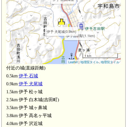
伊予 犬尾城(0.9km)
伊予吉田駅(1.1km)
1 km
Leaflet
|
地理院タイル
,
地理院タイル
付近の城(直線距離)
0.5km
伊予 石城
0.9km
伊予 犬尾城
1.5km 伊予 松ヶ城
2.5km 伊予 白木城(吉田町)
3.5km 伊予 城ヶ鼻城
3.8km 伊予 高名ヶ平城
4.0km 伊予 沢近城