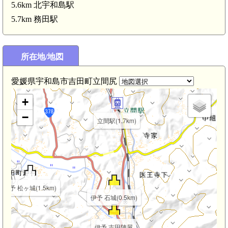
5.6km 北宇和島駅
伊予 城ヶ鼻城(3.5km)
5.7km 務田駅
所在地/地図
愛媛県宇和島市吉田町立間尻
+
−
立間駅(1.7km)
m)
伊予 松ヶ城(1.5km)
伊予 石城(0.5km)
伊予 吉田陣屋