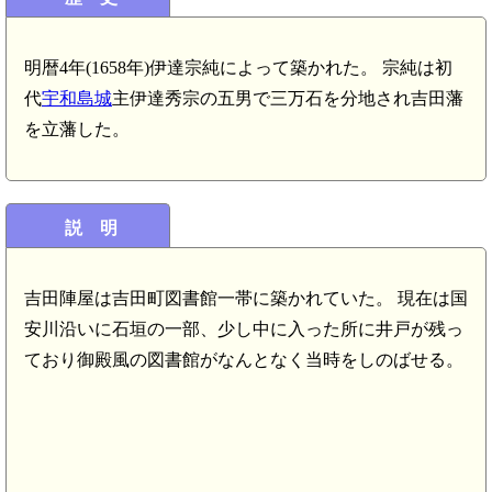
明暦4年(1658年)伊達宗純によって築かれた。 宗純は初
代
宇和島城
主伊達秀宗の五男で三万石を分地され吉田藩
を立藩した。
説 明
吉田陣屋は吉田町図書館一帯に築かれていた。 現在は国
安川沿いに石垣の一部、少し中に入った所に井戸が残っ
ており御殿風の図書館がなんとなく当時をしのばせる。