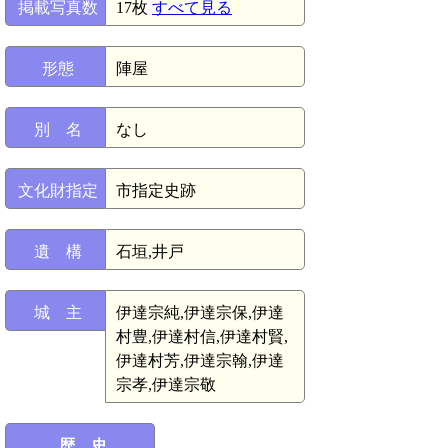
掲載写真数
17枚
すべて見る
形態
陣屋
別 名
なし
文化財指定
市指定史跡
遺 構
石垣,井戸
城 主
伊達宗純,伊達宗保,伊達
村豊,伊達村信,伊達村賢,
伊達村芳,伊達宗翰,伊達
宗孝,伊達宗敬
歴 史