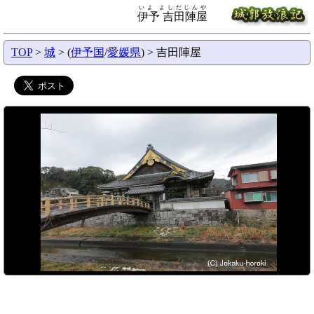
いよ よしだじんや
伊予 吉田陣屋
TOP
>
城
> (
伊予国
/
愛媛県
) > 吉田陣屋