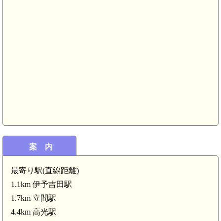
伊予 ひよたき城(5.4km)
案 内
鍋蔵城(5.0km)
最寄り駅(直線距離)
1.1km 伊予吉田駅
m)
1.7km 立間駅
4.3km)
4.4km 高光駅
伊予 高名ヶ平城(3.8km)