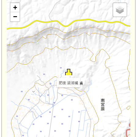
+
−
肥後 湯浦城