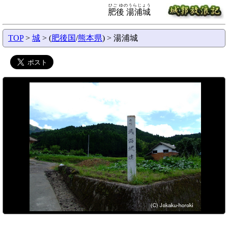
ひご ゆのうらじょう
肥後 湯浦城
TOP
>
城
> (
肥後国
/
熊本県
) > 湯浦城