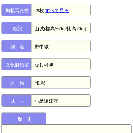
掲載写真数
28枚
すべて見る
形態
山城(標高560m/比高70m)
別 名
野中城
文化財指定
なし/不明
遺 構
郭,堀
城 主
小島遠江守
歴 史