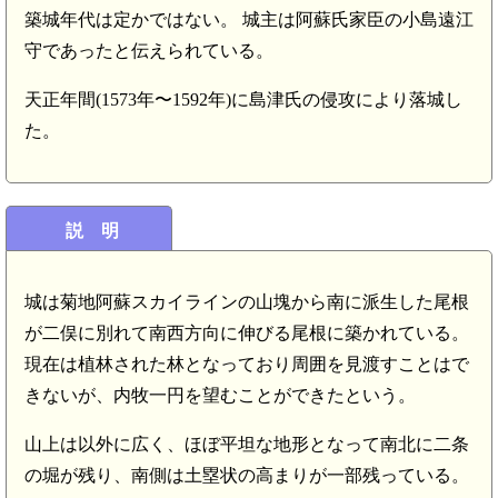
築城年代は定かではない。 城主は阿蘇氏家臣の小島遠江
守であったと伝えられている。
天正年間(1573年〜1592年)に島津氏の侵攻により落城し
た。
説 明
城は菊地阿蘇スカイラインの山塊から南に派生した尾根
が二俣に別れて南西方向に伸びる尾根に築かれている。
現在は植林された林となっており周囲を見渡すことはで
きないが、内牧一円を望むことができたという。
山上は以外に広く、ほぼ平坦な地形となって南北に二条
の堀が残り、南側は土塁状の高まりが一部残っている。