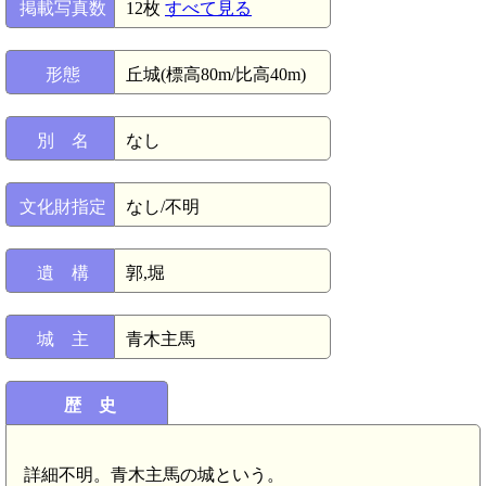
掲載写真数
12枚
すべて見る
形態
丘城(標高80m/比高40m)
別 名
なし
文化財指定
なし/不明
遺 構
郭,堀
城 主
青木主馬
歴 史
詳細不明。青木主馬の城という。