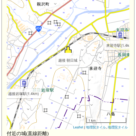
来迎寺駅(1.4km)
越後 朝日城
越後岩塚駅(1.4km)
1 km
Leaflet
|
地理院タイル
,
地理院タイル
付近の城(直線距離)