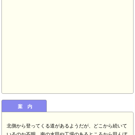
越後 上除館(6.9km)
案 内
北側から登ってくる道があるようだが、どこから続いて
いるのか不明。南の水田や工場のあるところから田んぼ