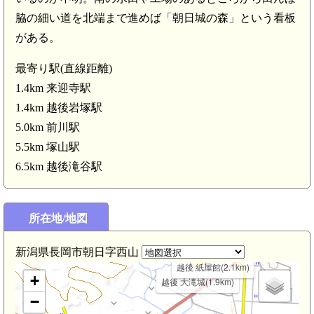
脇の細い道を北端まで進めば「朝日城の森」という看板
越後 高寺城(4.6km)
がある。
最寄り駅(直線距離)
1.4km 来迎寺駅
3km)
1.4km 越後岩塚駅
5.0km 前川駅
5.5km 塚山駅
6.5km 越後滝谷駅
所在地/地図
新潟県長岡市朝日字西山
越後 紙屋館(2.1km)
+
越後 大滝城(1.9km)
−