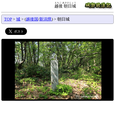
えちご あさひじょう
越後 朝日城
TOP
>
城
> (
越後国
/
新潟県
) > 朝日城