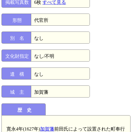
掲載写真数
6枚
すべて見る
形態
代官所
別 名
なし
文化財指定
なし/不明
遺 構
なし
城 主
加賀藩
歴 史
寛永4年(1627年)
加賀藩
前田氏によって設置された町奉行