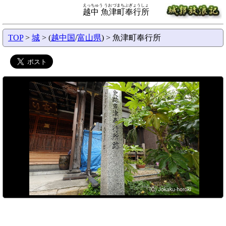
えっちゅう うおづまちぶぎょうしょ
越中 魚津町奉行所
TOP
>
城
> (
越中国
/
富山県
) > 魚津町奉行所