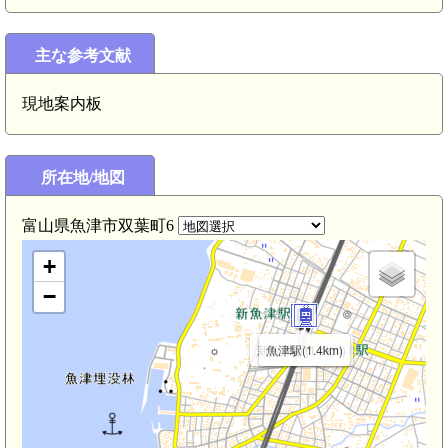
主な参考文献
現地案内板
所在地/地図
富山県魚津市双葉町6
+
−
新魚津駅(1.4km)
魚津駅(1.4km)