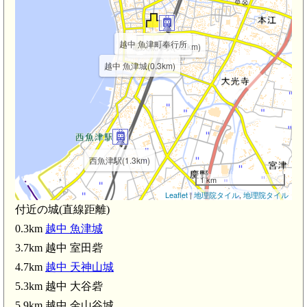
越中 魚津町奉行所
電鉄魚津駅(0.2km)
越中 魚津城(0.3km)
西魚津駅(1.3km)
1 km
Leaflet
|
地理院タイル
,
地理院タイル
付近の城(直線距離)
0.3km
越中 魚津城
3.7km 越中 室田砦
4.7km
越中 天神山城
5.3km 越中 大谷砦
中中村駅(3.1km)
5.9km 越中 金山谷城