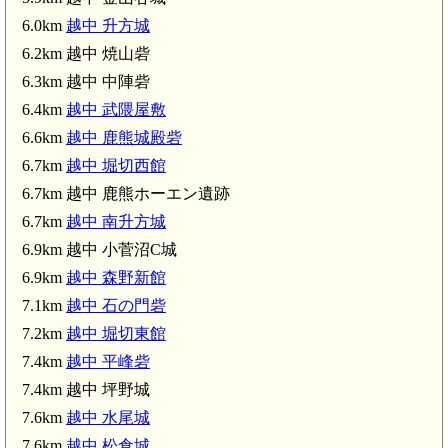
6.0km
越中 升方城
6.2km 越中 焼山砦
6.3km 越中 中陣砦
6.4km
越中 武隈屋敷
6.6km
越中 鹿熊城殿砦
6.7km
越中 堀切西館
6.7km 越中 鹿熊ホーエン遺跡
6.7km
越中 南升方城
6.9km 越中 小菅沼C城
6.9km
越中 森野新館
7.1km
越中 石の門砦
7.2km
越中 堀切東館
7.4km
越中 平峰砦
越中 
7.4km 越中 坪野城
7.6km
越中 水尾城
7.6km
越中 松倉城
越