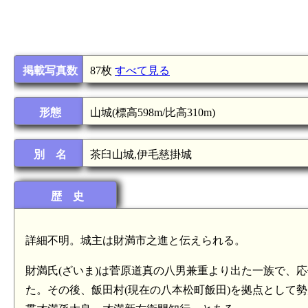
掲載写真数
87枚
すべて見る
形態
山城(標高598m/比高310m)
別 名
茶臼山城,伊毛慈掛城
歴 史
詳細不明。城主は財満市之進と伝えられる。
財満氏(ざいま)は菅原道真の八男兼重より出た一族で、
た。その後、飯田村(現在の八本松町飯田)を拠点として