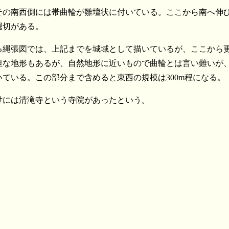
その南西側には帯曲輪が雛壇状に付いている。ここから南へ伸
堀切がある。
る縄張図では、上記までを城域として描いているが、ここから
坦な地形もあるが、自然地形に近いもので曲輪とは言い難いが
ている。この部分まで含めると東西の規模は300m程になる。
世には清滝寺という寺院があったという。