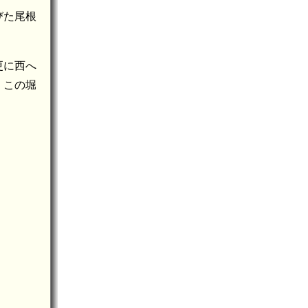
びた尾根
更に西へ
、この堀