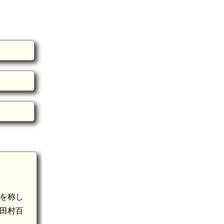
氏を称し
飯田村百