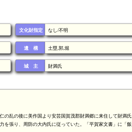
文化財指定
なし/不明
遺 構
土塁,郭,堀
城 主
財満氏
応仁の乱の後に美作国より安芸国賀茂郡財満郷に来住して財満
勢力を張り、周防の大内氏に従っていた。「平賀家文書」に「