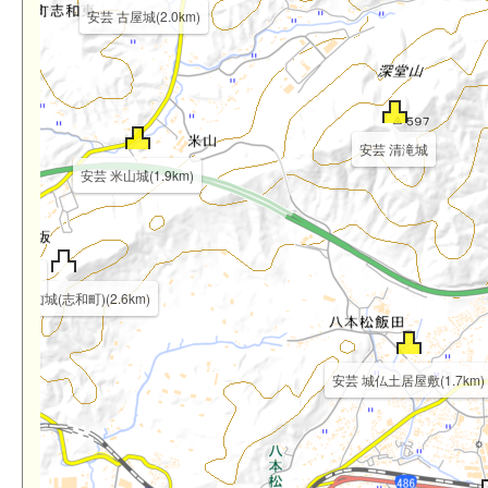
安芸 古屋城(2.0km)
安芸 清滝城
安芸 米山城(1.9km)
.1km)
 茶臼山城(志和町)(2.6km)
安芸 城仏土居屋敷(1.7km)