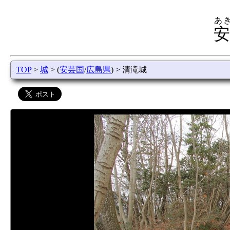
あ
安
TOP
>
城
> (
安芸国
/
広島県
) > 清滝城