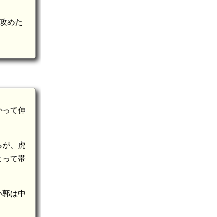
攻めた
かって伸
るが、虎
よって帯
小郭は中