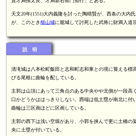
貫才満孫太良、才満新右衛門知行」とある。
天文20年(1551)大内義隆を討った陶晴賢が、西条の大内
が、このとき
槌山城
に籠城して討死した武将に財満入道
説 明
清滝城は八本松町飯田と志和町志和東との境に聳える標高5
びる尾根に曲輪を配している。
主郭は山頂にあって三角点のある中央やや北側が一段高
口かどうかははっきりしない。西端は低土塁が南北に付
曲輪は三区画ほどに区画している。
主郭の西下は浅い空堀があり、小郭を挟んで更に土橋の
央に土塁が付いている。