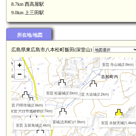
8.7km 西高屋駅
9.0km 上三田駅
安芸 南迫城(4.1km)
所在地/地図
安芸 財崎城(4.2km)
広島県東広島市八本松町飯田(深堂山)
+
安芸 寺山城(2.9km)
4.0km)
−
 刈屋城(3.7km)
安芸 松巌城(2.5km)
安芸 大迫城(2.2km)
7km)
安芸 円明寺城(2.9km)
安芸 六日市遺跡群(2.7km)
安芸 田屋城(志和町)(1.9km)
安芸 弁財天城(1.4km
安芸 玉留免城(2.4km)