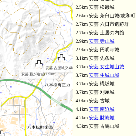
2.5km 安芸 松巌城
2.6km 安芸 茶臼山城(志和町
2.7km 安芸 六日市遺跡群
2.7km 安芸 土居の内館
2.9km
安芸 寺山城
2.9km 安芸 円明寺城
3.1km 安芸 先条城
3.7km
安芸 女生城山城
安芸 古屋城(2.4km)
安芸 藤が迫城(1.9km)
3.7km
安芸 生城山城
3.7km 安芸 椛坂城
3.7km 安芸 刈屋城
4.0km 安芸 古城
4.1km
安芸 南迫城
4.2km
安芸 財崎城
4.3km 安芸 古馬山城