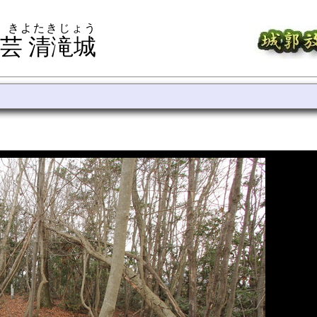
き きよたきじょう
芸 清滝城