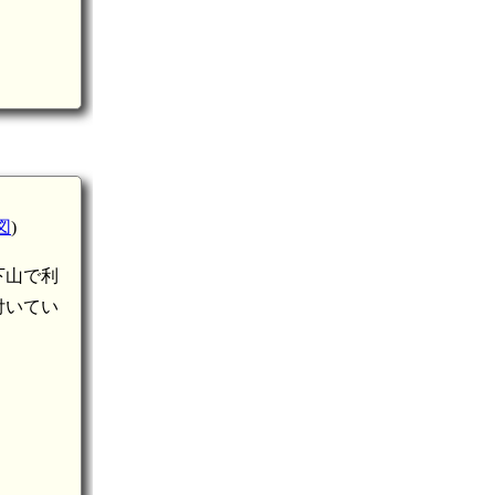
図
)
下山で利
付いてい