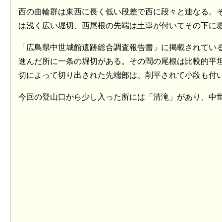
西の曲輪群は東西に長く低い段差で西に段々と連なる。
は浅く広い堀切、西尾根の先端は土塁が付いてその下に
「広島県中世城館遺跡総合調査報告書」に掲載されてい
進んだ所に一条の堀切がある。その間の尾根は比較的平
切によって切り出された先端部は、削平されて小段も付い
今回の登山口から少し入った所には「清滝」があり、中