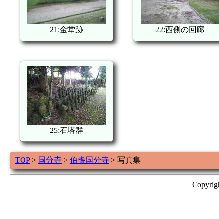
21:金堂跡
22:西側の回廊
25:石塔群
TOP
>
国分寺
>
伯耆国分寺
> 写真集
Copyrig