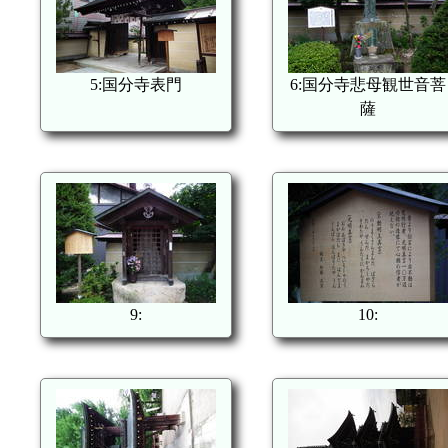
5:国分寺表門
6:国分寺悲母観世音菩
薩
9:
10: