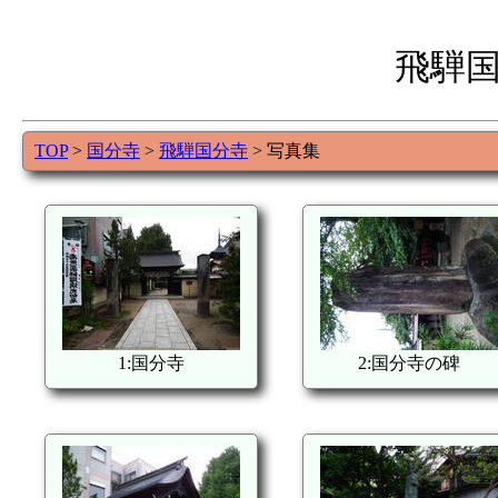
飛騨
TOP
>
国分寺
>
飛騨国分寺
> 写真集
1:国分寺
2:国分寺の碑