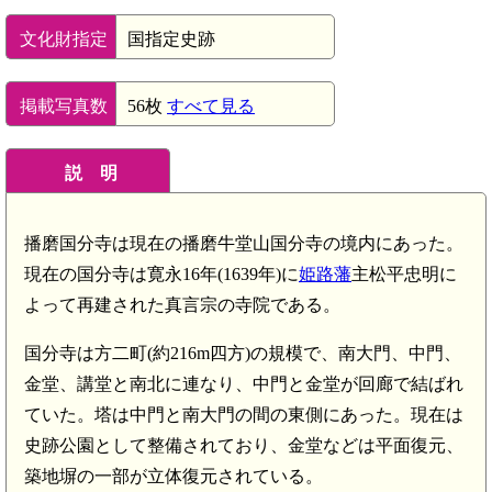
文化財指定
国指定史跡
掲載写真数
56枚
すべて見る
説 明
播磨国分寺は現在の播磨牛堂山国分寺の境内にあった。
現在の国分寺は寛永16年(1639年)に
姫路藩
主松平忠明に
よって再建された真言宗の寺院である。
国分寺は方二町(約216m四方)の規模で、南大門、中門、
金堂、講堂と南北に連なり、中門と金堂が回廊で結ばれ
ていた。塔は中門と南大門の間の東側にあった。現在は
史跡公園として整備されており、金堂などは平面復元、
築地塀の一部が立体復元されている。