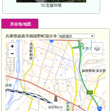
55:宝篋印塔
所在地/地図
兵庫県姫路市御国野町国分寺
+
−
播磨国分寺