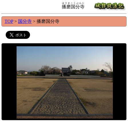
はりまこくぶんじ
播磨国分寺
TOP
>
国分寺
> 播磨国分寺