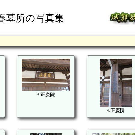
春墓所の写真集
3:正慶院
4:正慶院