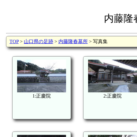
内藤隆
TOP
>
山口県の足跡
>
内藤隆春墓所
> 写真集
1:正慶院
2:正慶院