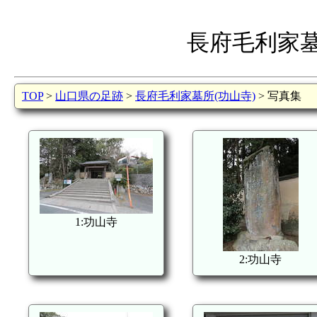
長府毛利家墓
TOP
>
山口県の足跡
>
長府毛利家墓所(功山寺)
> 写真集
1:功山寺
2:功山寺