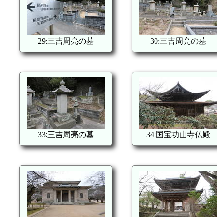
29:三吉周亮の墓
30:三吉周亮の墓
33:三吉周亮の墓
34:国宝功山寺仏殿