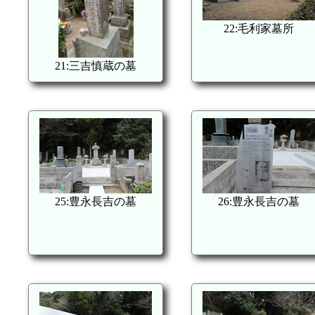
22:毛利家墓所
21:三吉慎蔵の墓
25:豊永長吉の墓
26:豊永長吉の墓