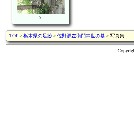
5:
TOP
>
栃木県の足跡
>
佐野源左衛門常世の墓
> 写真集
Copyrig