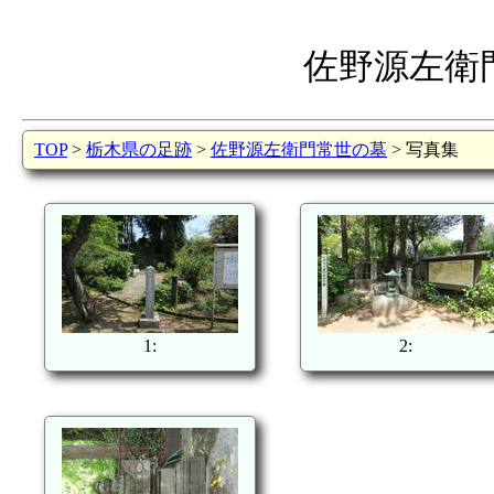
佐野源左衛
TOP
>
栃木県の足跡
>
佐野源左衛門常世の墓
> 写真集
1:
2: