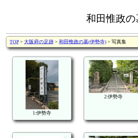
和田惟政の
TOP
>
大阪府の足跡
>
和田惟政の墓(伊勢寺)
> 写真集
2:伊勢寺
1:伊勢寺