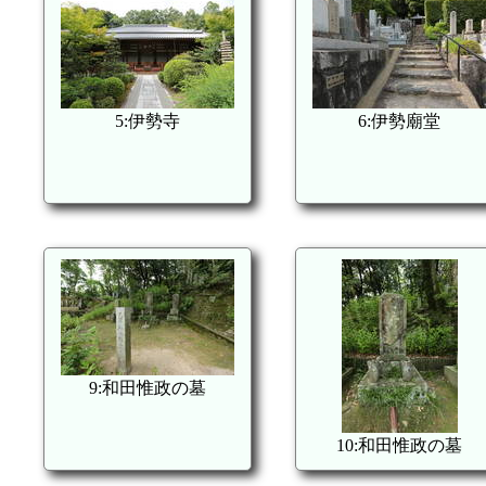
5:伊勢寺
6:伊勢廟堂
9:和田惟政の墓
10:和田惟政の墓