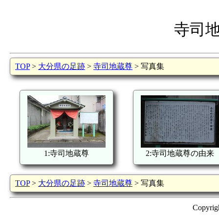
寺司
TOP
>
大分県の足跡
>
寺司地蔵尊
> 写真集
1:寺司地蔵尊
2:寺司地蔵尊の由来
TOP
>
大分県の足跡
>
寺司地蔵尊
> 写真集
Copyrig