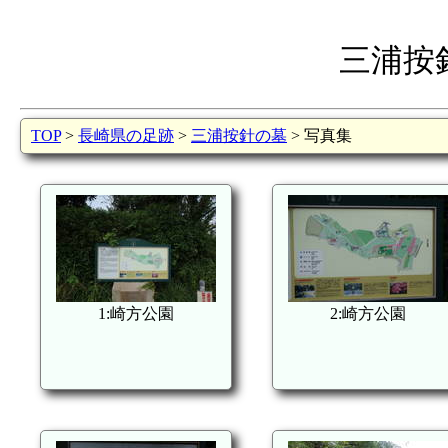
三浦按
TOP
>
長崎県の足跡
>
三浦按針の墓
> 写真集
1:崎方公園
2:崎方公園