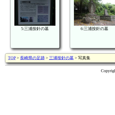
5:三浦按針の墓
6:三浦按針の墓
TOP
>
長崎県の足跡
>
三浦按針の墓
> 写真集
Copyrig