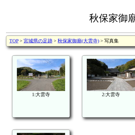
秋保家御廟
TOP
>
宮城県の足跡
>
秋保家御廟(大雲寺)
> 写真集
1:大雲寺
2:大雲寺