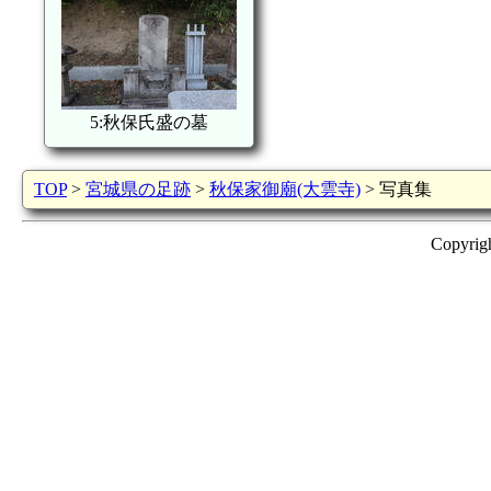
5:秋保氏盛の墓
TOP
>
宮城県の足跡
>
秋保家御廟(大雲寺)
> 写真集
Copyrig