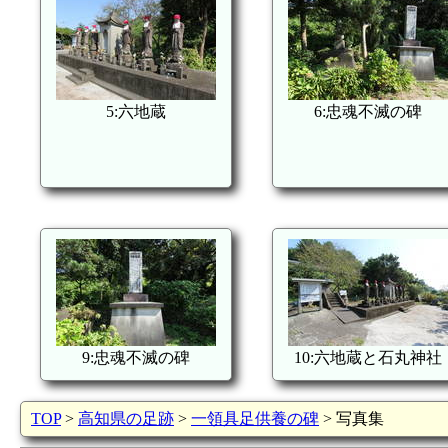
5:六地蔵
6:忠魂不滅の碑
9:忠魂不滅の碑
10:六地蔵と石丸神社
TOP
>
高知県の足跡
>
一領具足供養の碑
> 写真集