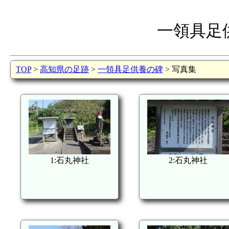
一領具足
TOP
>
高知県の足跡
>
一領具足供養の碑
> 写真集
1:石丸神社
2:石丸神社