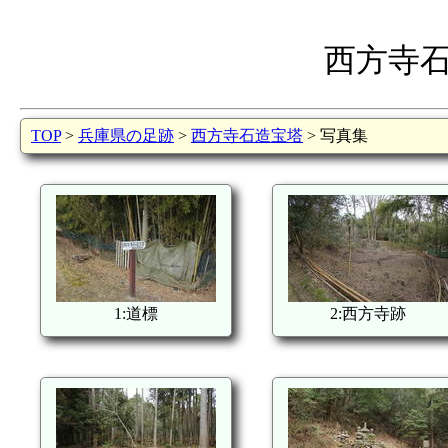
西方寺
TOP
>
兵庫県の足跡
>
西方寺石造宝塔
> 写真集
1:道標
2:西方寺跡