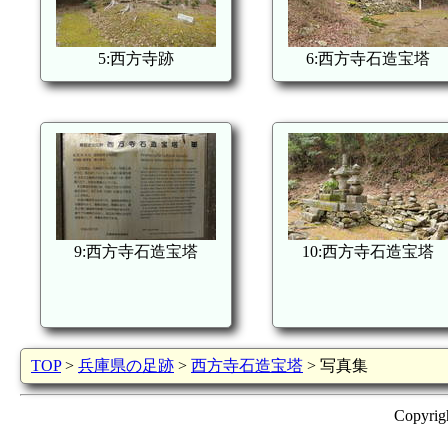
5:西方寺跡
6:西方寺石造宝塔
9:西方寺石造宝塔
10:西方寺石造宝塔
TOP
>
兵庫県の足跡
>
西方寺石造宝塔
> 写真集
Copyrig