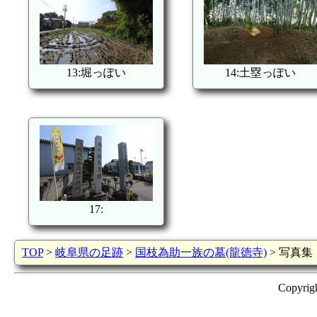
13:堀っぽい
14:土塁っぽい
17:
TOP
>
岐阜県の足跡
>
国枝為助一族の墓(龍徳寺)
> 写真集
Copyrig