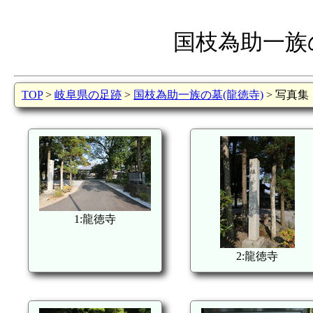
国枝為助一族
TOP
>
岐阜県の足跡
>
国枝為助一族の墓(龍徳寺)
> 写真集
1:龍徳寺
2:龍徳寺