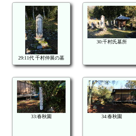
30:千村氏墓所
29:11代 千村仲展の墓
33:春秋園
34:春秋園