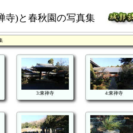
禅寺)と春秋園の写真集
集
3:東禅寺
4:東禅寺