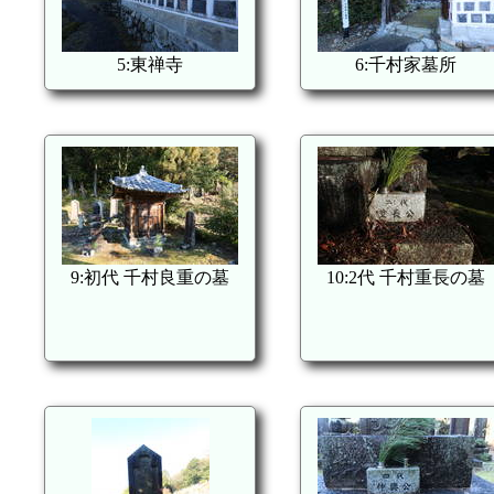
5:東禅寺
6:千村家墓所
9:初代 千村良重の墓
10:2代 千村重長の墓