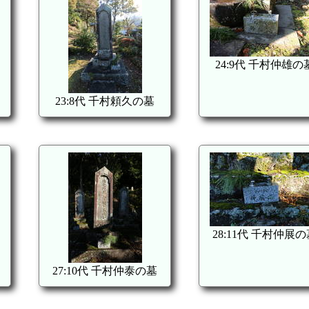
24:9代 千村仲雄の
23:8代 千村頼久の墓
28:11代 千村仲展
27:10代 千村仲泰の墓