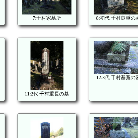
7:千村家墓所
8:初代 千村良重の
12:3代 千村基寛の
11:2代 千村重長の墓