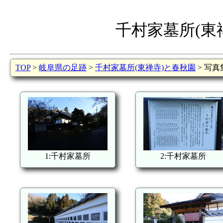
千村家墓所(東
TOP
>
岐阜県の足跡
>
千村家墓所(東禅寺)と春秋園
> 写真
1:千村家墓所
2:千村家墓所