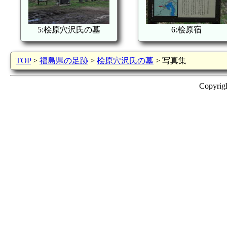
5:桧原穴沢氏の墓
6:桧原宿
TOP
>
福島県の足跡
>
桧原穴沢氏の墓
> 写真集
Copyrig