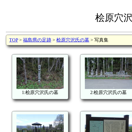
桧原穴
TOP
>
福島県の足跡
>
桧原穴沢氏の墓
> 写真集
1:桧原穴沢氏の墓
2:桧原穴沢氏の墓