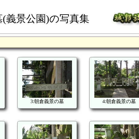
(義景公園)の写真集
3:朝倉義景の墓
4:朝倉義景の墓