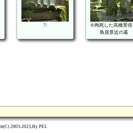
7:
8:殉死した高橋景倍
鳥居景近の墓
ht(C) 2003-2023,By PEI.