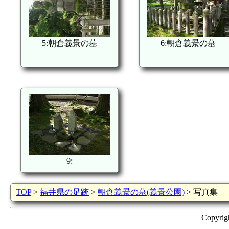
5:朝倉義景の墓
6:朝倉義景の墓
9:
TOP
>
福井県の足跡
>
朝倉義景の墓(義景公園)
> 写真集
Copyrig