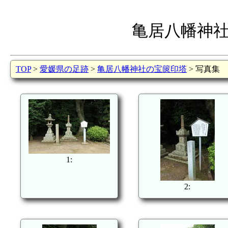
亀居八幡神
TOP
>
愛媛県の足跡
>
亀居八幡神社の宝篋印塔
> 写真集
1:
2: