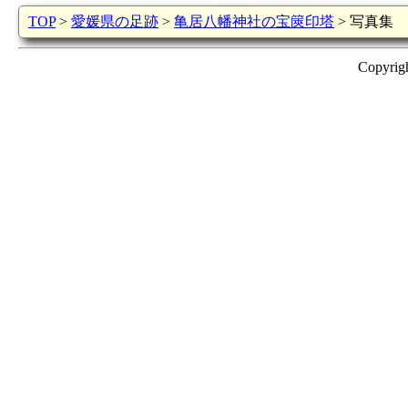
TOP
>
愛媛県の足跡
>
亀居八幡神社の宝篋印塔
> 写真集
Copyrig