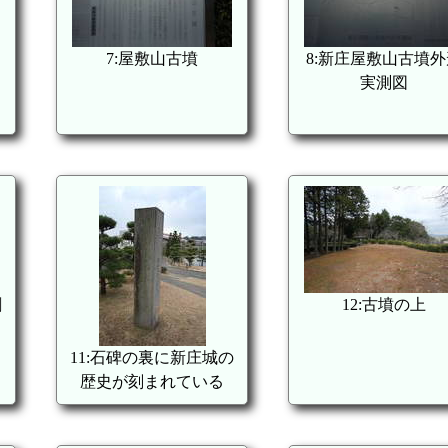
7:屋敷山古墳
8:新庄屋敷山古墳外
実測図
割
12:古墳の上
11:石碑の裏に新庄城の
歴史が刻まれている