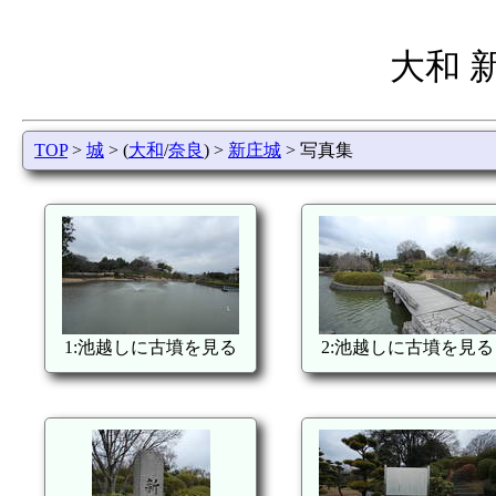
大和 
TOP
>
城
> (
大和
/
奈良
) >
新庄城
> 写真集
1:池越しに古墳を見る
2:池越しに古墳を見る