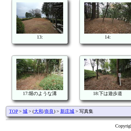
13:
14:
17:堀のような溝
18:下は遊歩道
TOP
>
城
> (
大和
/
奈良
) >
新庄城
> 写真集
Copyrig