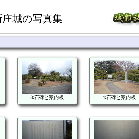
新庄城の写真集
3:石碑と案内板
4:石碑と案内板