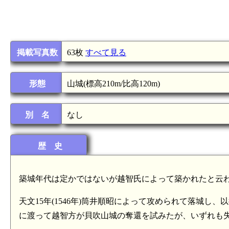
掲載写真数
63枚
すべて見る
形態
山城(標高210m/比高120m)
別 名
なし
歴 史
築城年代は定かではないが越智氏によって築かれたと云
天文15年(1546年)筒井順昭によって攻められて落城し、以後
に渡って越智方が貝吹山城の奪還を試みたが、いずれも