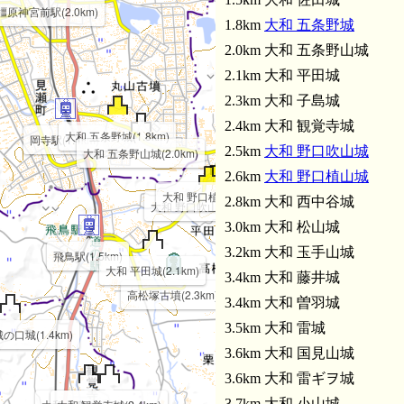
橿原神宮前駅(2.0km)
大和 雷城(3.5km)
1.8km
大和 五条野城
2.0km 大和 五条野山城
2.1km 大和 平田城
2.3km 大和 子島城
2.4km 大和 観覚寺城
大和 五条野城(1.8km)
岡寺駅(1.4km)
2.5km
大和 野口吹山城
大和 五条野山城(2.0km)
2.6km
大和 野口植山城
大和 岡城(3.9km
大和 野口植山城(2.6km)
2.8km 大和 西中谷城
大和 野口吹山城(2.5km)
3.0km 大和 松山城
3.2km 大和 玉手山城
飛鳥駅(1.5km)
大和 祝戸城(3.8km)
大和 平田城(2.1km)
3.4km 大和 藤井城
高松塚古墳(2.3km)
3.4km 大和 曽羽城
3.5km 大和 雷城
の口城(1.4km)
3.6km 大和 国見山城
3.6km 大和 雷ギヲ城
3.7km 大和 小山城