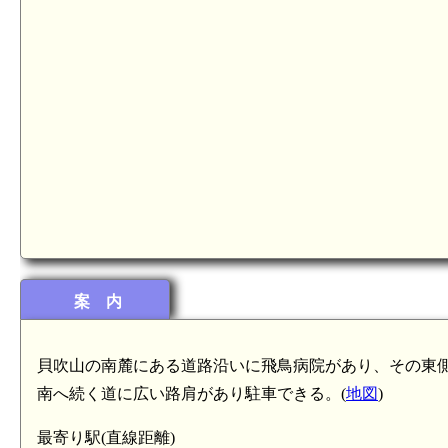
案 内
貝吹山の南麓にある道路沿いに飛鳥病院があり、その東
南へ続く道に広い路肩があり駐車できる。(
地図
)
最寄り駅(直線距離)