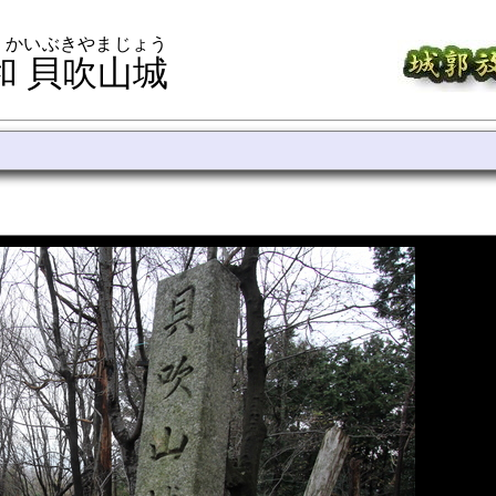
 かいぶきやまじょう
和 貝吹山城