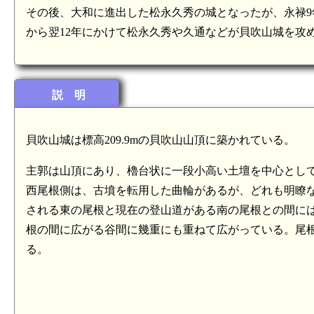
その後、大和に進出した松永久秀の城となったが、永禄9年
から翌12年にかけて松永久秀や久通などが貝吹山城を攻
説 明
貝吹山城は標高209.9mの貝吹山山頂に築かれている。
主郭は山頂にあり、櫓台状に一段小高い土壇を中心とし
西尾根側は、古墳を転用した曲輪があるが、どれも明瞭
される東の尾根と現在の登山道がある南の尾根との間に
根の間に広がる谷間に幾重にも重ねて広がっている。尾
る。