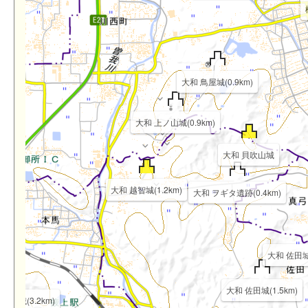
大和 鳥屋城(0.9km)
大和 上ノ山城(0.9km)
大和 貝吹山城
大和 越智城(1.2km)
大和 ヲギタ遺跡(0.4km)
大和 佐田城
大和 佐田城(1.5km)
手山城(3.2km)