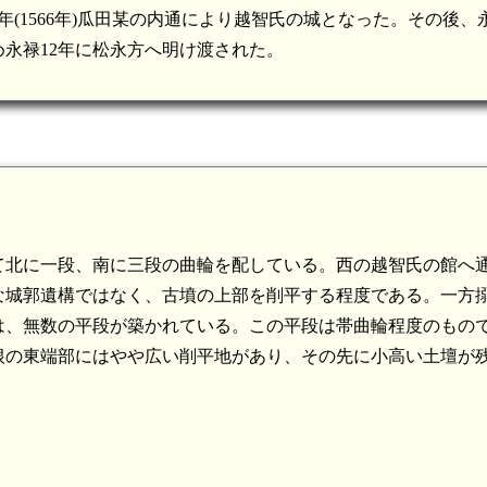
(1566年)瓜田某の内通により越智氏の城となった。その後、永
め永禄12年に松永方へ明け渡された。
て北に一段、南に三段の曲輪を配している。西の越智氏の館へ
な城郭遺構ではなく、古墳の上部を削平する程度である。一方
は、無数の平段が築かれている。この平段は帯曲輪程度のもの
根の東端部にはやや広い削平地があり、その先に小高い土壇が