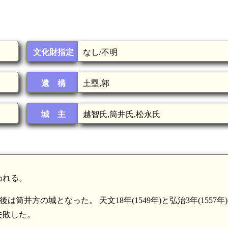
文化財指定
なし/不明
遺 構
土塁,郭
城 主
越智氏,筒井氏,松永氏
われる。
は筒井方の城となった。 天文18年(1549年)と弘治3年(1557年
失敗した。