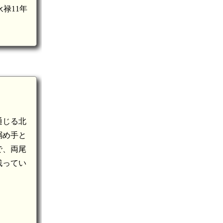
禄11年
通じる北
搦め手と
で、両尾
残ってい