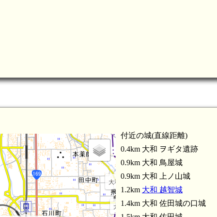
付近の城(直線距離)
0.4km 大和 ヲギタ遺跡
0.9km 大和 鳥屋城
0.9km 大和 上ノ山城
大和 小山城(3.7km)
1.2km
大和 越智城
1.4km 大和 佐田城の口城
大和 雷ギヲ城(3.6km)
1.5km 大和 佐田城