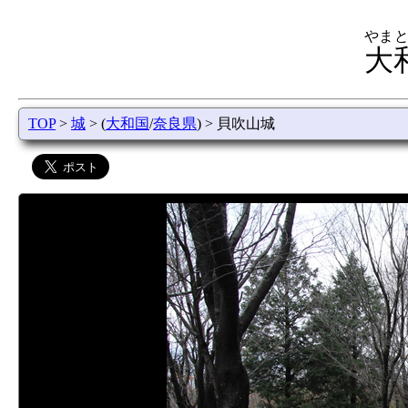
やまと
大
TOP
>
城
> (
大和国
/
奈良県
) > 貝吹山城