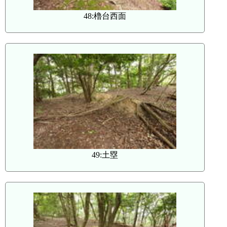
48:櫓台西面
49:土塁