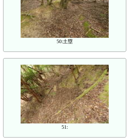
50:土塁
51: