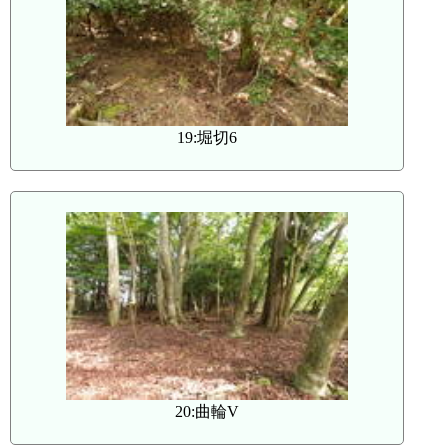
19:堀切6
20:曲輪V