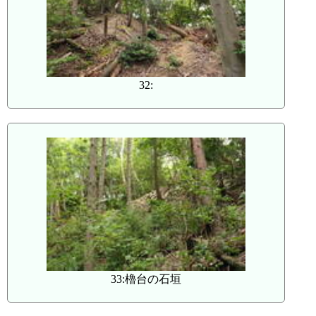
32:
33:櫓台の石垣