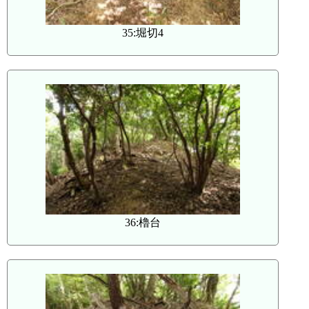
35:堀切4
36:櫓台