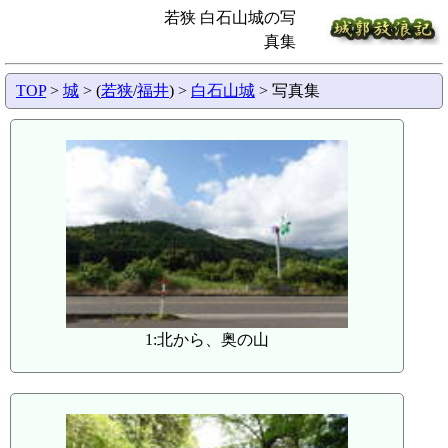
若狭 白石山城の写
真集
TOP
>
城
> (
若狭
/
福井
) >
白石山城
> 写真集
1:北から、奥の山