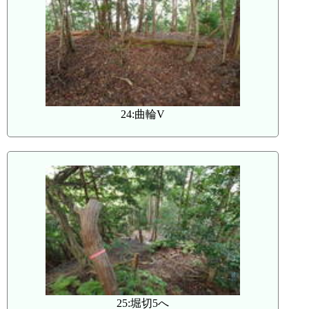
24:曲輪V
25:堀切5へ