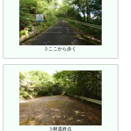
2:ここから歩く
3:林道終点