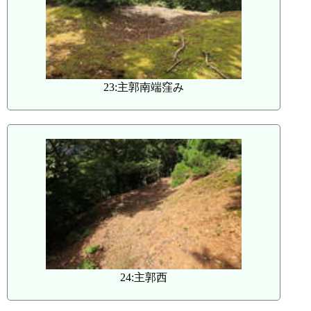
23:主郭南端窪み
24:主郭西