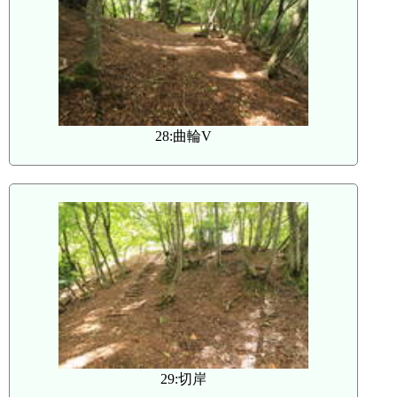
28:曲輪V
29:切岸