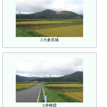
2:大倉見城
3:井崎砦