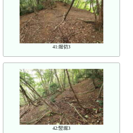
41:堀切3
42:竪堀3