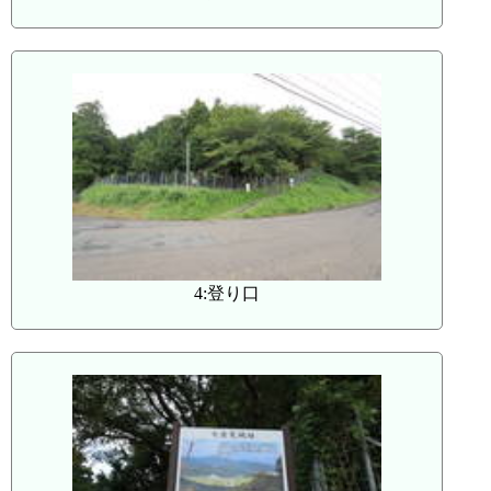
4:登り口