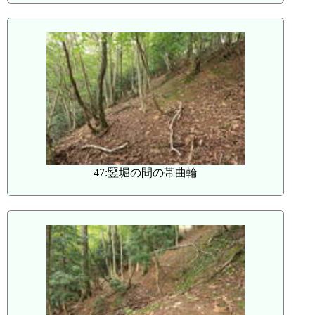
47:竪堀の間の帯曲輪