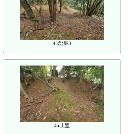
45:竪堀3
46:土塁