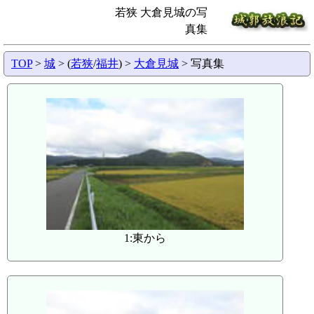
若狭 大倉見城の写
真集
TOP
>
城
> (
若狭
/
福井
) >
大倉見城
> 写真集
1:東から