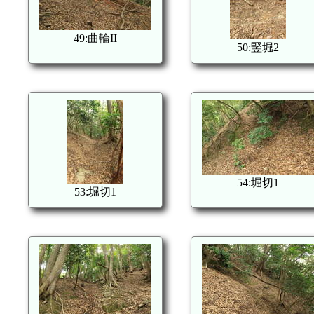
49:曲輪II
50:竪堀2
54:堀切1
53:堀切1