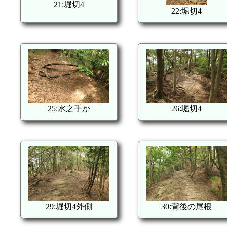
21:堀切4
22:堀切4
25:水之手か
26:堀切4
29:堀切4外側
30:背後の尾根