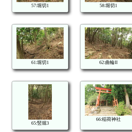
57:堀切1
58:堀切1
61:堀切1
62:曲輪II
66:稲荷神社
65:竪堀3