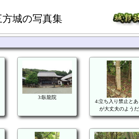
三方城の写真集
3:臥龍院
4:立ち入り禁止とあ
が大丈夫のようだ