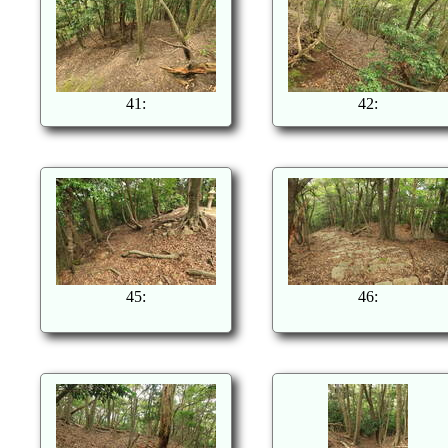
41:
42:
45:
46: