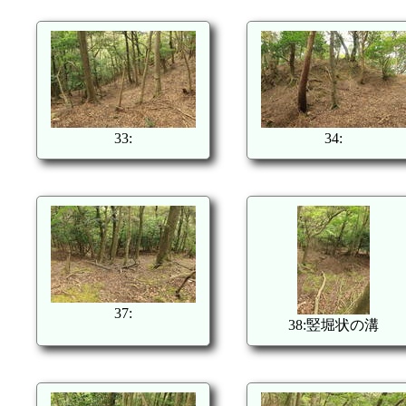
33:
34:
37:
38:竪堀状の溝