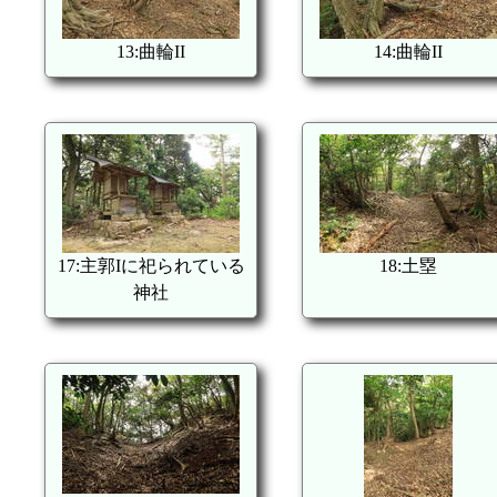
13:曲輪II
14:曲輪II
17:主郭Iに祀られている
18:土塁
神社