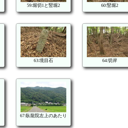
59:堀切1と竪堀2
60:竪堀2
63:境目石
64:切岸
67:臥龍院左上のあたり