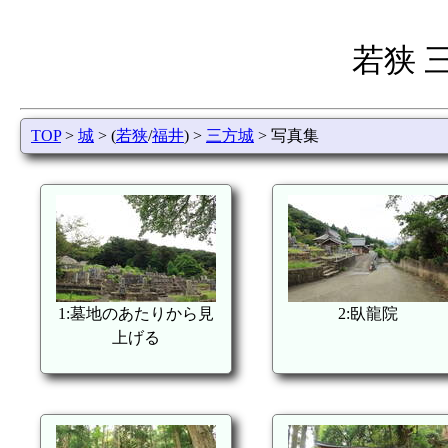
若狭 
TOP
>
城
> (
若狭
/
福井
) >
三方城
> 写真集
1:墓地のあたりから見
2:臥龍院
上げる