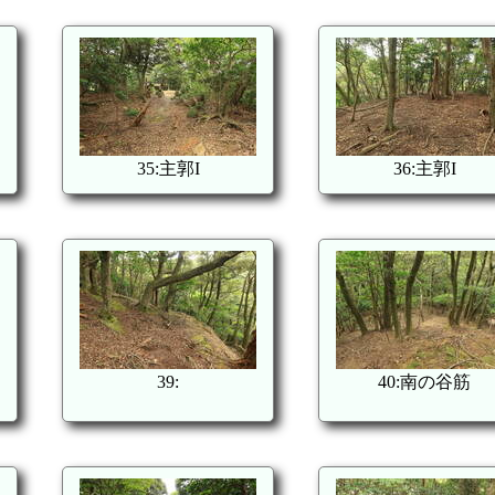
35:主郭I
36:主郭I
39:
40:南の谷筋