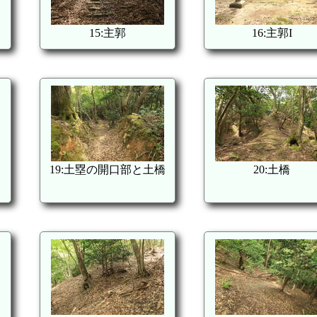
15:主郭
16:主郭I
19:土塁の開口部と土橋
20:土橋