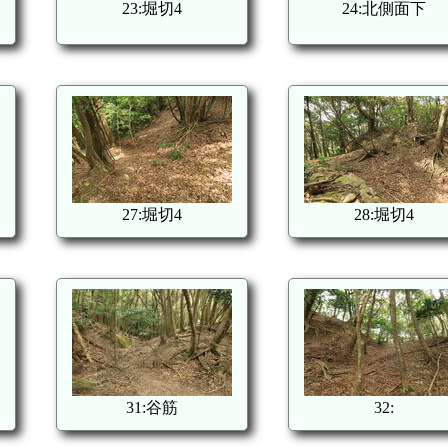
23:堀切4
24:北側面下
27:堀切4
28:堀切4
31:谷筋
32: