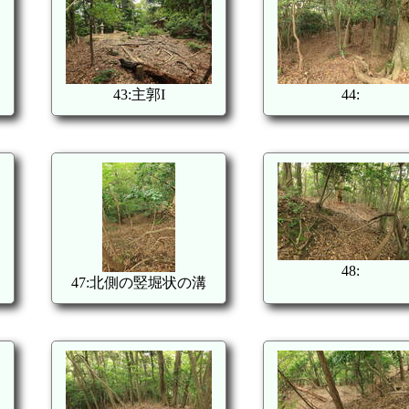
43:主郭I
44:
48:
47:北側の竪堀状の溝