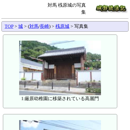
対馬 桟原城の写真
集
TOP
>
城
> (
対馬
/
長崎
) >
桟原城
> 写真集
1:厳原幼稚園に移築されている高麗門