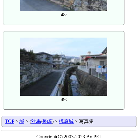
48:
49:
TOP
>
城
> (
対馬
/
長崎
) >
桟原城
> 写真集
Copyright(C) 2003-2023,By PEI.