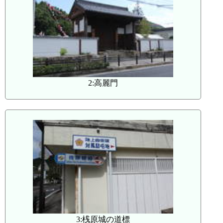
2:高麗門
3:桟原城の道標