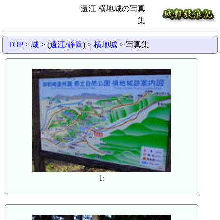
遠江 横地城の写真
集
TOP
>
城
> (
遠江
/
静岡
) >
横地城
> 写真集
1: