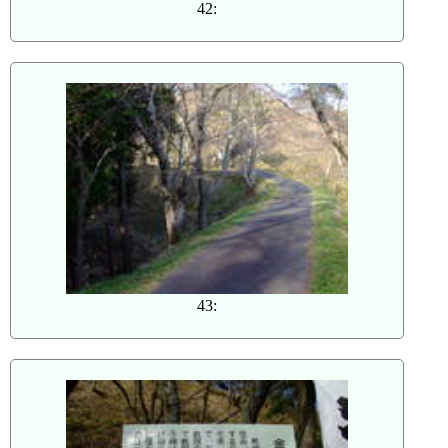
42:
43: