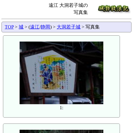
遠江 大洞若子城の
写真集
TOP
>
城
> (
遠江
/
静岡
) >
大洞若子城
> 写真集
1: