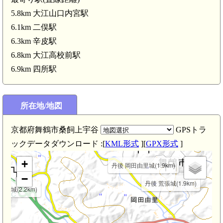
5.8km 大江山口内宮駅
6.1km 二俣駅
6.3km 辛皮駅
6.8km 大江高校前駅
6.9km 四所駅
所在地/地図
京都府舞鶴市桑飼上宇谷
丹後 岡田由里滝城(2.5km)
GPSトラ
ックデータダウンロード :[
KML形式
][
GPX形式
]
+
丹後 岡田由里城(1.9km)
−
丹後 荒張城(1.9km)
大俣城(2.2km)