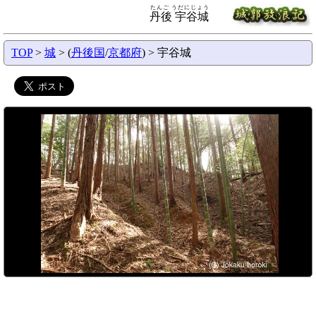
たんご うだにじょう
丹後 宇谷城
TOP
>
城
> (
丹後国
/
京都府
) > 宇谷城