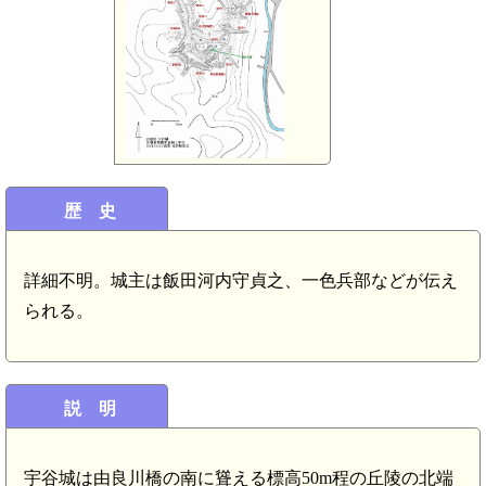
歴 史
詳細不明。城主は飯田河内守貞之、一色兵部などが伝え
られる。
説 明
宇谷城は由良川橋の南に聳える標高50m程の丘陵の北端