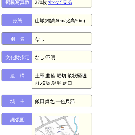
掲載写真数
270枚
すべて見る
形態
山城(標高60m/比高50m)
別 名
なし
文化財指定
なし/不明
遺 構
土塁,曲輪,堀切,畝状竪堀
群,横堀,竪堀,虎口
城 主
飯田貞之,一色兵部
縄張図