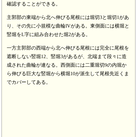
確認することができる。
主郭部の東端から北へ伸びる尾根には堀切3と堀切1があ
り、その先に小規模な曲輪IVがある。東側面には横堀と
竪堀をL字に組み合わせた堀2がある。
一方主郭部の西端から北へ伸びる尾根には完全に尾根を
遮断しない竪堀12、竪堀3があるが、北端まて段々に造
成された曲輪が連なる。西側面には二重堀切9の内堀か
ら伸びる巨大な竪堀から横堀10が派生して尾根先近くま
でカバーしてある。