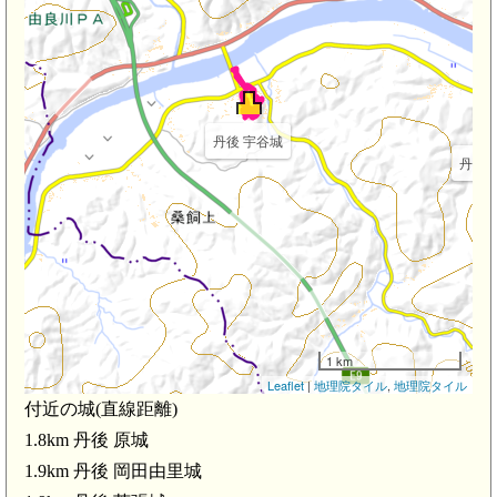
丹後 宇谷城
丹後 原
1 km
Leaflet
|
地理院タイル
,
地理院タイル
付近の城(直線距離)
1.8km 丹後 原城
1.9km 丹後 岡田由里城