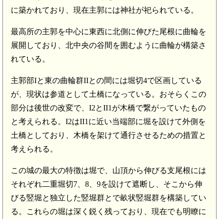
に築かれており、現在主郭には神社が祀られている。
最高所の主郭を中心に東西に北側に伸びた尾根に曲輪を
展開しており、北中央の谷間を囲むように曲輪が構築さ
れている。
主郭部Iと東の曲輪群IIとの間には堀切4で区画している
が、現状は参道として土橋になっている。おそらくこの
部分は後世の改変で、I2とII1が木橋で繋がっていたもの
と考えられる。I2はII1に近い当端部に堀を設けて外側を
土橋としており、木橋を架けて通行させるための措置と
考えられる。
この城の最大の特徴は堀で、山頂から伸びる支尾根には
それぞれ二重堀切7、8、9を設けて遮断し、そこから伸
びる竪堀と独立した竪堀群とで畝状竪堀群を構築してい
る。これらの堀は深く鋭く残っており、現在でも明瞭に