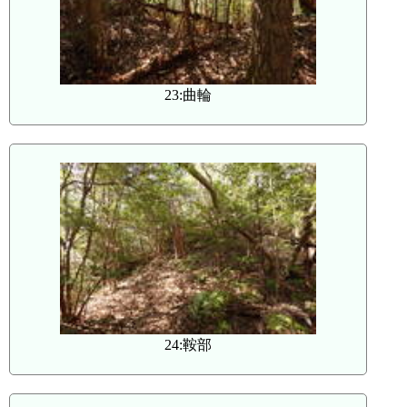
23:曲輪
24:鞍部