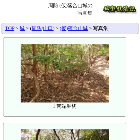
周防 (仮)落合山城の
写真集
TOP
>
城
> (
周防
/
山口
) >
(仮)落合山城
> 写真集
1:南端堀切