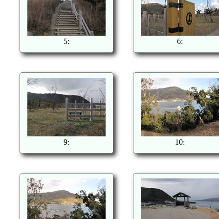
5:
6:
9:
10: