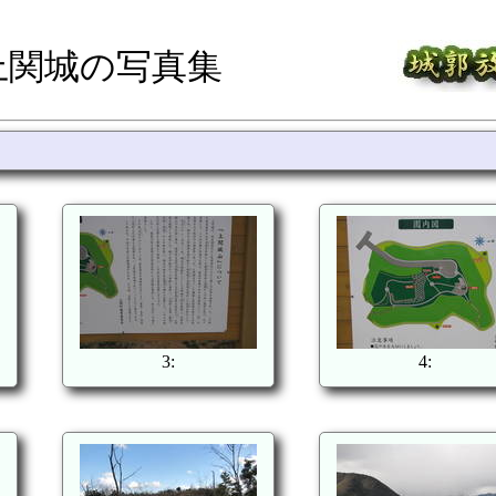
上関城の写真集
3:
4: