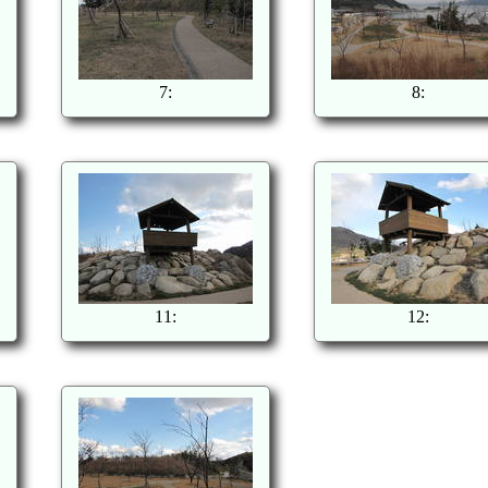
7:
8:
11:
12: