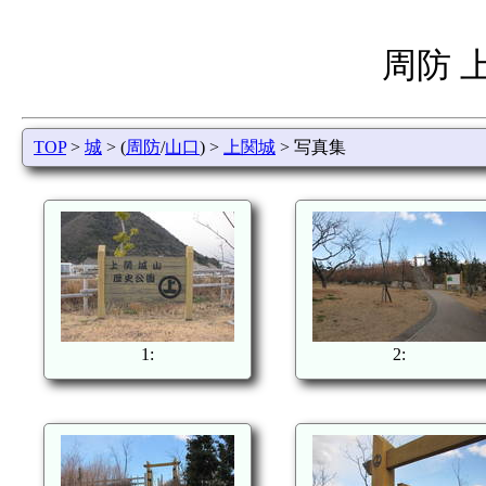
周防 
TOP
>
城
> (
周防
/
山口
) >
上関城
> 写真集
1:
2: