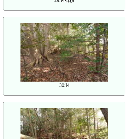
29:I4石積
30:I4