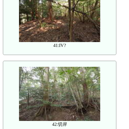
41:IV?
42:切岸