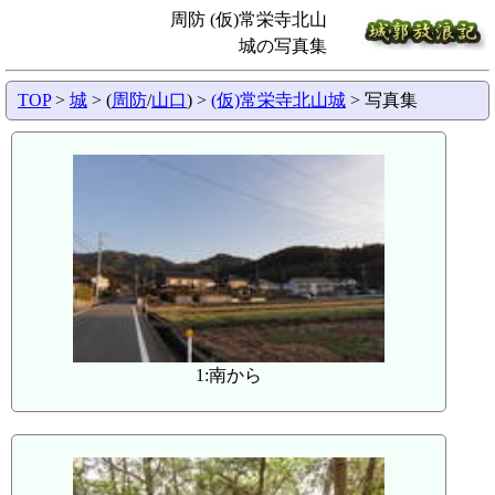
周防 (仮)常栄寺北山
城の写真集
TOP
>
城
> (
周防
/
山口
) >
(仮)常栄寺北山城
> 写真集
1:南から