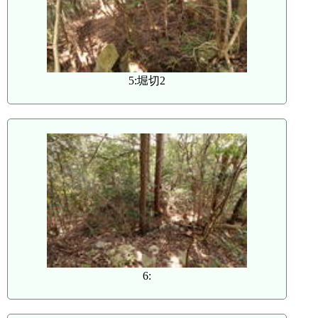
5:堀切2
6: