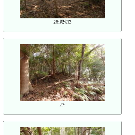
26:堀切3
27: