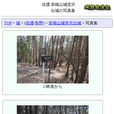
信濃 若槻山城堂沢
出城の写真集
TOP
>
城
> (
信濃
/
長野
) >
若槻山城堂沢出城
> 写真集
1:林道から