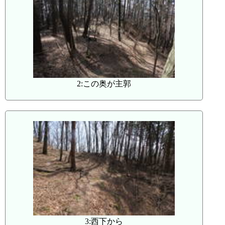
2:この奥が主郭
3:西下から