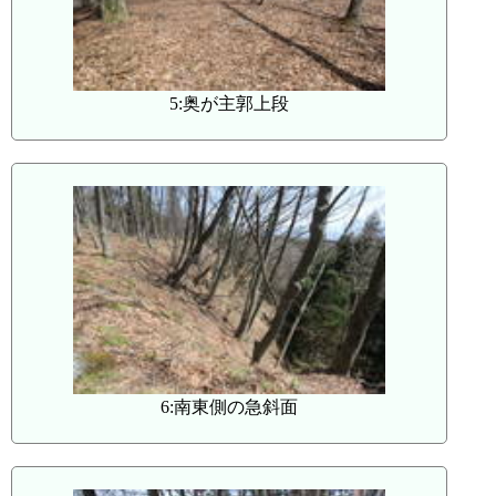
5:奥が主郭上段
6:南東側の急斜面