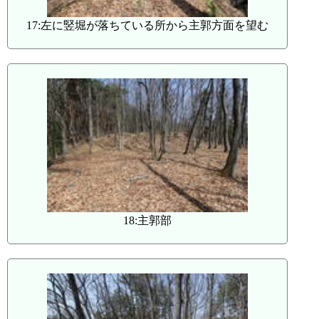
17:左に竪堀が落ちている所から主郭方面を望む
18:主郭部