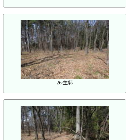
26:主郭