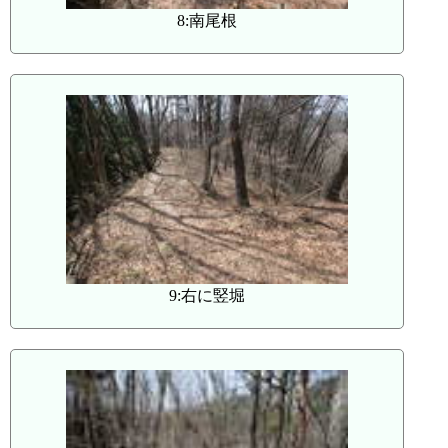
8:南尾根
9:右に竪堀