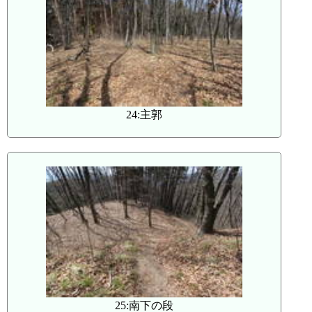
24:主郭
25:南下の段