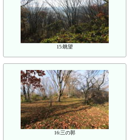
15:眺望
16:三の郭