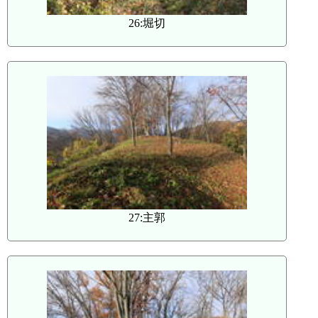
26:堀切
27:主郭