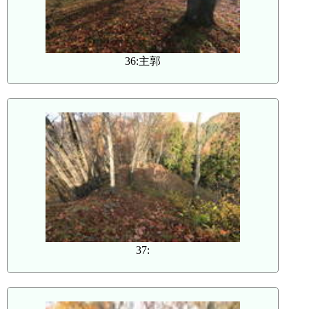
36:主郭
37: