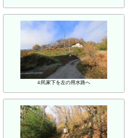
4:民家下を左の用水路へ