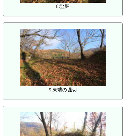
8:竪堀
9:東端の堀切