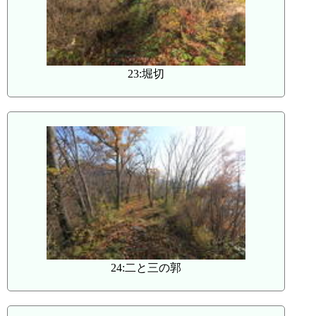
23:堀切
24:二と三の郭