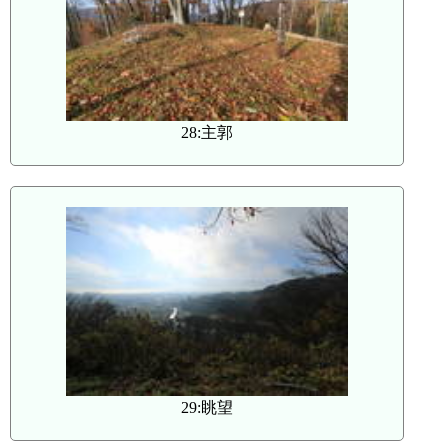
28:主郭
29:眺望