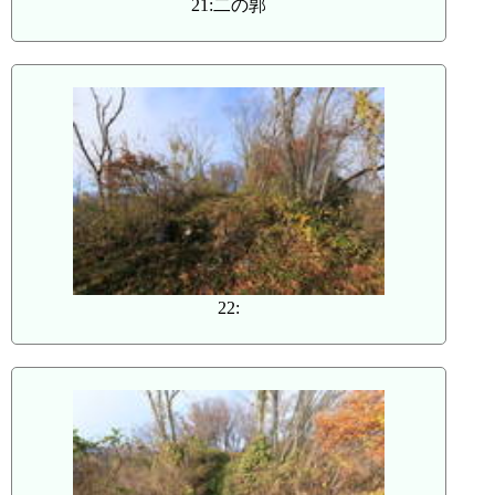
21:二の郭
22: