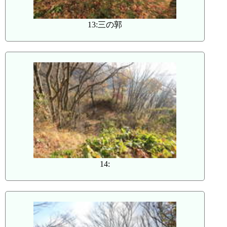
13:三の郭
14: