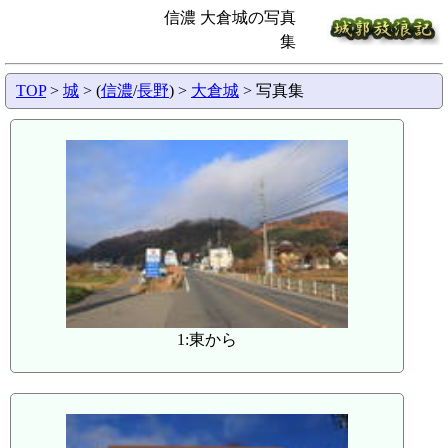
信濃 大倉城の写真
集
TOP
>
城
> (
信濃
/
長野
) >
大倉城
> 写真集
1:東から