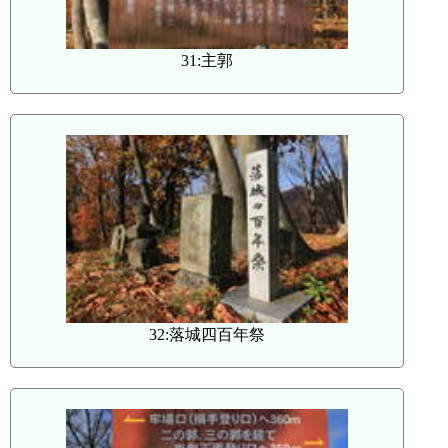
31:主郭
32:落城四百年祭