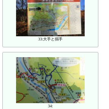
33:大手と搦手
34: