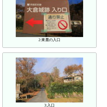
2:東麓の入口
3:入口