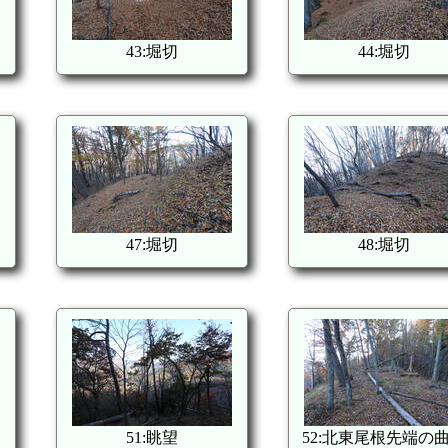
43:堀切
44:堀切
47:堀切
48:堀切
51:眺望
52:北東尾根先端の