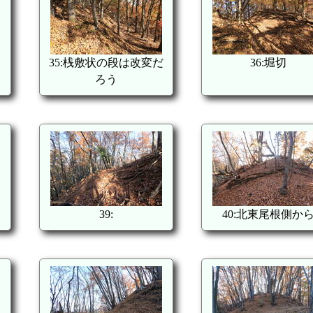
35:桟敷状の段は改変だ
36:堀切
ろう
39:
40:北東尾根側か