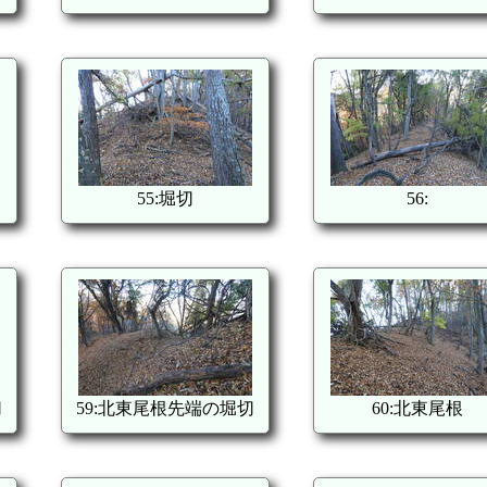
55:堀切
56:
切
59:北東尾根先端の堀切
60:北東尾根