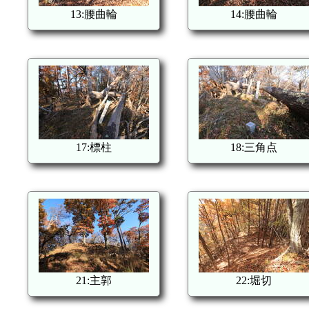
13:腰曲輪
14:腰曲輪
17:標柱
18:三角点
21:主郭
22:堀切