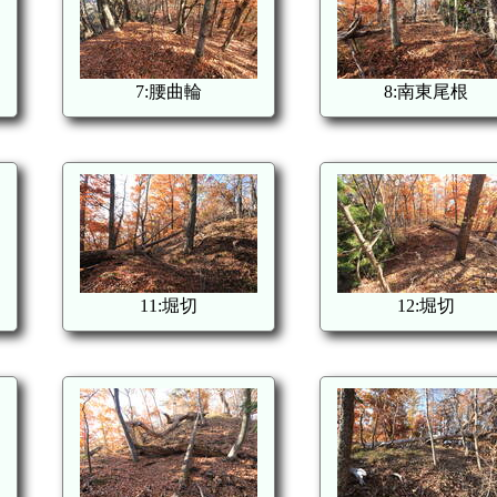
7:腰曲輪
8:南東尾根
11:堀切
12:堀切