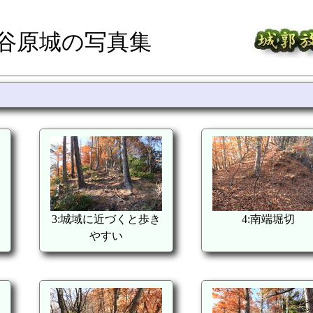
苅谷原城の写真集
3:城域に近づくと歩き
4:南端堀切
やすい