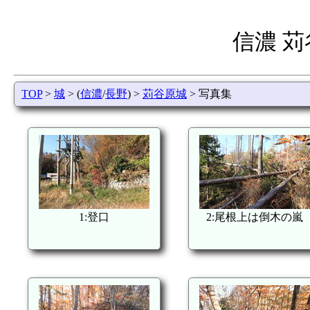
信濃 
TOP
>
城
> (
信濃
/
長野
) >
苅谷原城
> 写真集
1:登口
2:尾根上は倒木の嵐