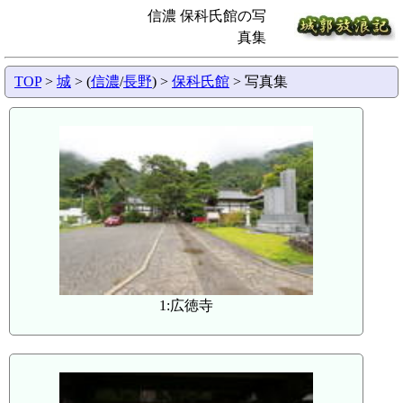
信濃 保科氏館の写
真集
TOP
>
城
> (
信濃
/
長野
) >
保科氏館
> 写真集
1:広徳寺