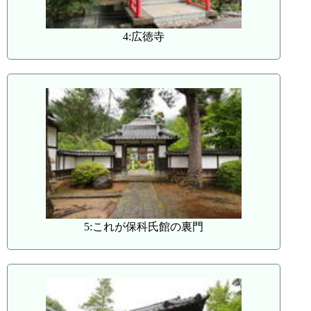
4:広徳寺
5:これが保科氏館の裏門