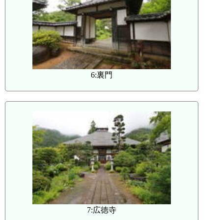
6:裏門
7:広徳寺